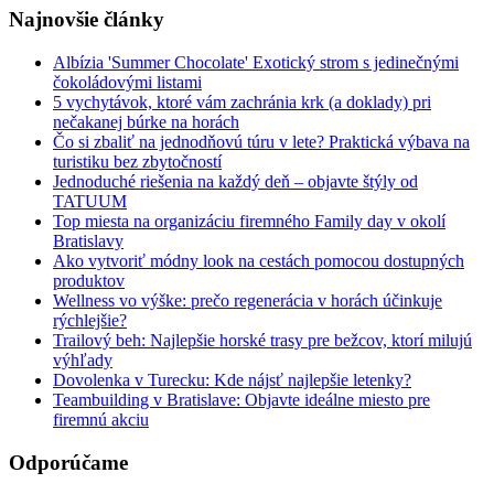
Najnovšie články
Albízia 'Summer Chocolate' Exotický strom s jedinečnými
čokoládovými listami
5 vychytávok, ktoré vám zachránia krk (a doklady) pri
nečakanej búrke na horách
Čo si zbaliť na jednodňovú túru v lete? Praktická výbava na
turistiku bez zbytočností
Jednoduché riešenia na každý deň – objavte štýly od
TATUUM
Top miesta na organizáciu firemného Family day v okolí
Bratislavy
Ako vytvoriť módny look na cestách pomocou dostupných
produktov
Wellness vo výške: prečo regenerácia v horách účinkuje
rýchlejšie?
Trailový beh: Najlepšie horské trasy pre bežcov, ktorí milujú
výhľady
Dovolenka v Turecku: Kde nájsť najlepšie letenky?
Teambuilding v Bratislave: Objavte ideálne miesto pre
firemnú akciu
Odporúčame