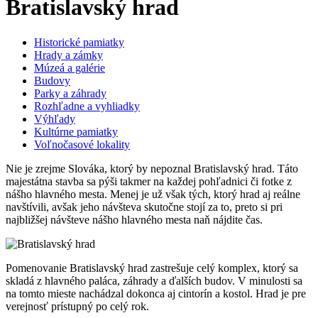
Bratislavský hrad
Historické pamiatky
Hrady a zámky
Múzeá a galérie
Budovy
Parky a záhrady
Rozhľadne a vyhliadky
Výhľady
Kultúrne pamiatky
Voľnočasové lokality
Nie je zrejme Slováka, ktorý by nepoznal Bratislavský hrad. Táto
majestátna stavba sa pýši takmer na každej pohľadnici či fotke z
nášho hlavného mesta. Menej je už však tých, ktorý hrad aj reálne
navštívili, avšak jeho návšteva skutočne stojí za to, preto si pri
najbližšej návšteve nášho hlavného mesta naň nájdite čas.
Pomenovanie Bratislavský hrad zastrešuje celý komplex, ktorý sa
skladá z hlavného paláca, záhrady a ďalších budov. V minulosti sa
na tomto mieste nachádzal dokonca aj cintorín a kostol. Hrad je pre
verejnosť prístupný po celý rok.