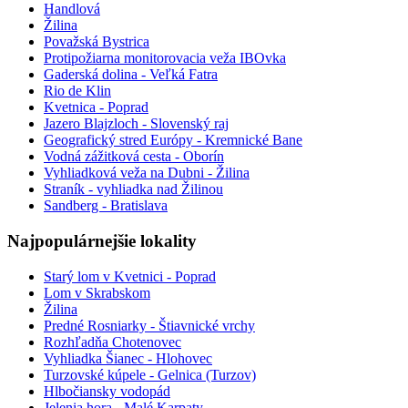
Handlová
Žilina
Považská Bystrica
Protipožiarna monitorovacia veža IBOvka
Gaderská dolina - Veľká Fatra
Rio de Klin
Kvetnica - Poprad
Jazero Blajzloch - Slovenský raj
Geografický stred Európy - Kremnické Bane
Vodná zážitková cesta - Oborín
Vyhliadková veža na Dubni - Žilina
Straník - vyhliadka nad Žilinou
Sandberg - Bratislava
Najpopulárnejšie lokality
Starý lom v Kvetnici - Poprad
Lom v Skrabskom
Žilina
Predné Rosniarky - Štiavnické vrchy
Rozhľadňa Chotenovec
Vyhliadka Šianec - Hlohovec
Turzovské kúpele - Gelnica (Turzov)
Hlbočiansky vodopád
Jelenia hora - Malé Karpaty