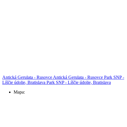
Antická Gerulata - Rusovce
Antická Gerulata - Rusovce
Park SNP -
Líščie údolie, Bratislava
Park SNP - Líščie údolie, Bratislava
Mapa: