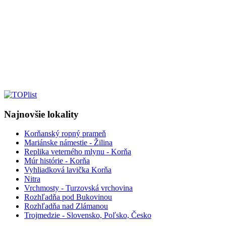
Najnovšie lokality
Korňanský ropný prameň
Mariánske námestie - Žilina
Replika veterného mlynu - Korňa
Múr histórie - Korňa
Vyhliadková lavička Korňa
Nitra
Vrchmosty - Turzovská vrchovina
Rozhľadňa pod Bukovinou
Rozhľadňa nad Zlámanou
Trojmedzie - Slovensko, Poľsko, Česko