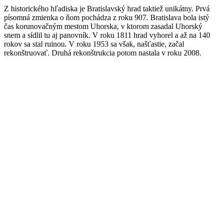
Z historického hľadiska je Bratislavský hrad taktiež unikátny. Prvá
písomná zmienka o ňom pochádza z roku 907. Bratislava bola istý
čas korunovačným mestom Uhorska, v ktorom zasadal Uhorský
snem a sídlil tu aj panovník. V roku 1811 hrad vyhorel a až na 140
rokov sa stal ruinou. V roku 1953 sa však, našťastie, začal
rekonštruovať. Druhá rekonštrukcia potom nastala v roku 2008.