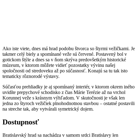
Ako iste viete, dnes má hrad podobu štvorca so štyrmi vežičkami. Je
takmer celý biely a spomínané veže sú červené. Postavený bol v
gotickom štýle a dnes sa v ňom skrýva predovšetkým historické
múzeum, v ktorom môžete vidieť pozostatky vývinu našej
spoločnosti od stredoveku až po súčasnosť. Konajú sa tu tak isto
tematicky rôznorodé výstavy.
Súčasťou prehliadky je aj spomínaný interiér, v ktorom okrem iného
uvidíte prepychové schodisko z čias Márie Terézie až na vrchol
Korunnej veže s krásnym výhľadom. V skutočnosti je však len
jedna zo štyroch vežičiek plnohodnotnou stavbou – ostatné postavili
na streche tak, aby vytvárali symetrický dojem.
Dostupnosť
Bratislavský hrad sa nachádza v samom srdci Bratislavy len