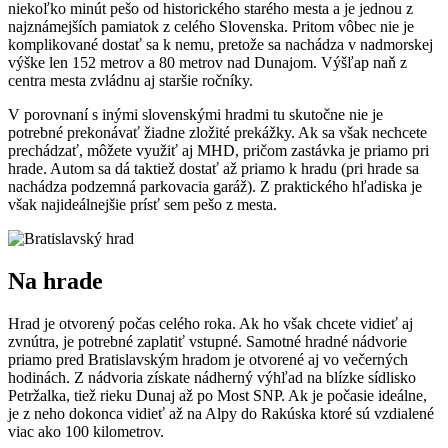
niekoľko minút pešo od historického starého mesta a je jednou z
najznámejších pamiatok z celého Slovenska. Pritom vôbec nie je
komplikované dostať sa k nemu, pretože sa nachádza v nadmorskej
výške len 152 metrov a 80 metrov nad Dunajom. Výšľap naň z
centra mesta zvládnu aj staršie ročníky.
V porovnaní s inými slovenskými hradmi tu skutočne nie je
potrebné prekonávať žiadne zložité prekážky. Ak sa však nechcete
prechádzať, môžete využiť aj MHD, pričom zastávka je priamo pri
hrade. Autom sa dá taktiež dostať až priamo k hradu (pri hrade sa
nachádza podzemná parkovacia garáž). Z praktického hľadiska je
však najideálnejšie prísť sem pešo z mesta.
Na hrade
Hrad je otvorený počas celého roka. Ak ho však chcete vidieť aj
zvnútra, je potrebné zaplatiť vstupné. Samotné hradné nádvorie
priamo pred Bratislavským hradom je otvorené aj vo večerných
hodinách. Z nádvoria získate nádherný výhľad na blízke sídlisko
Petržalka, tiež rieku Dunaj až po Most SNP. Ak je počasie ideálne,
je z neho dokonca vidieť až na Alpy do Rakúska ktoré sú vzdialené
viac ako 100 kilometrov.