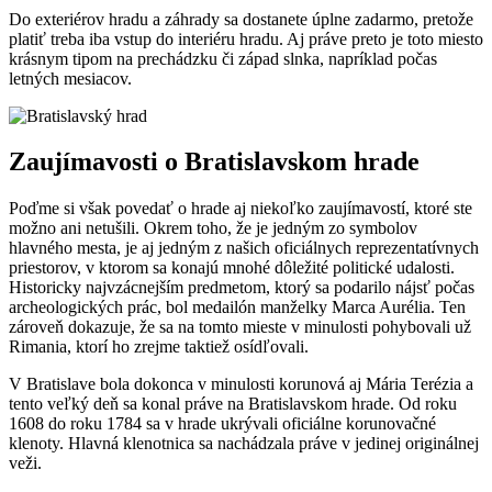
Do exteriérov hradu a záhrady sa dostanete úplne zadarmo, pretože
platiť treba iba vstup do interiéru hradu. Aj práve preto je toto miesto
krásnym tipom na prechádzku či západ slnka, napríklad počas
letných mesiacov.
Zaujímavosti o Bratislavskom hrade
Poďme si však povedať o hrade aj niekoľko zaujímavostí, ktoré ste
možno ani netušili. Okrem toho, že je jedným zo symbolov
hlavného mesta, je aj jedným z našich oficiálnych reprezentatívnych
priestorov, v ktorom sa konajú mnohé dôležité politické udalosti.
Historicky najvzácnejším predmetom, ktorý sa podarilo nájsť počas
archeologických prác, bol medailón manželky Marca Aurélia. Ten
zároveň dokazuje, že sa na tomto mieste v minulosti pohybovali už
Rimania, ktorí ho zrejme taktiež osídľovali.
V Bratislave bola dokonca v minulosti korunová aj Mária Terézia a
tento veľký deň sa konal práve na Bratislavskom hrade. Od roku
1608 do roku 1784 sa v hrade ukrývali oficiálne korunovačné
klenoty. Hlavná klenotnica sa nachádzala práve v jedinej originálnej
veži.