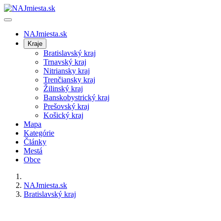
NAJmiesta.sk
Kraje
Bratislavský kraj
Trnavský kraj
Nitriansky kraj
Trenčiansky kraj
Žilinský kraj
Banskobystrický kraj
Prešovský kraj
Košický kraj
Mapa
Kategórie
Články
Mestá
Obce
NAJmiesta.sk
Bratislavský kraj