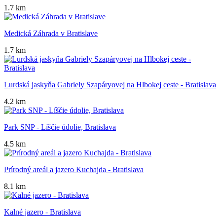
1.7 km
Medická Záhrada v Bratislave
1.7 km
Lurdská jaskyňa Gabriely Szapáryovej na Hlbokej ceste - Bratislava
4.2 km
Park SNP - Líščie údolie, Bratislava
4.5 km
Prírodný areál a jazero Kuchajda - Bratislava
8.1 km
Kalné jazero - Bratislava