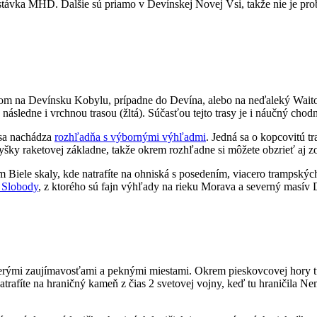
astávka MHD. Ďalšie sú priamo v Devínskej Novej Vsi, takže nie je p
erom na Devínsku Kobylu, prípadne do Devína, alebo na neďaleký Waito
následne i vrchnou trasou (žltá). Súčasťou tejto trasy je i náučný chod
 sa nachádza
rozhľadňa s výbornými výhľadmi
. Jedná sa o kopcovitú t
y raketovej základne, takže okrem rozhľadne si môžete obzrieť aj zop
iele skaly, kde natrafíte na ohniská s posedením, viacero trampských
 Slobody
, z ktorého sú fajn výhľady na rieku Morava a severný masív
cerými zaujímavosťami a peknými miestami. Okrem pieskovcovej hory tu
natrafíte na hraničný kameň z čias 2 svetovej vojny, keď tu hraničila