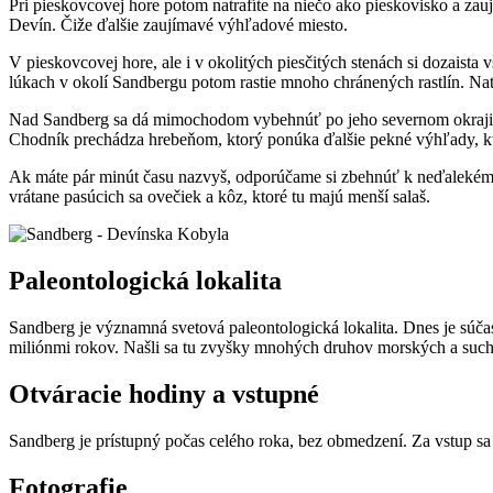
Pri pieskovcovej hore potom natrafíte na niečo ako pieskovisko a zauj
Devín. Čiže ďalšie zaujímavé výhľadové miesto.
V pieskovcovej hore, ale i v okolitých piesčitých stenách si dozaista 
lúkach v okolí Sandbergu potom rastie mnoho chránených rastlín. Natr
Nad Sandberg sa dá mimochodom vybehnúť po jeho severnom okraji, p
Chodník prechádza hrebeňom, ktorý ponúka ďalšie pekné výhľady, ktor
Ak máte pár minút času nazvyš, odporúčame si zbehnúť k neďalekému 
vrátane pasúcich sa ovečiek a kôz, ktoré tu majú menší salaš.
Paleontologická lokalita
Sandberg je významná svetová paleontologická lokalita. Dnes je súčas
miliónmi rokov. Našli sa tu zvyšky mnohých druhov morských a suchoz
Otváracie hodiny a vstupné
Sandberg je prístupný počas celého roka, bez obmedzení. Za vstup sa 
Fotografie