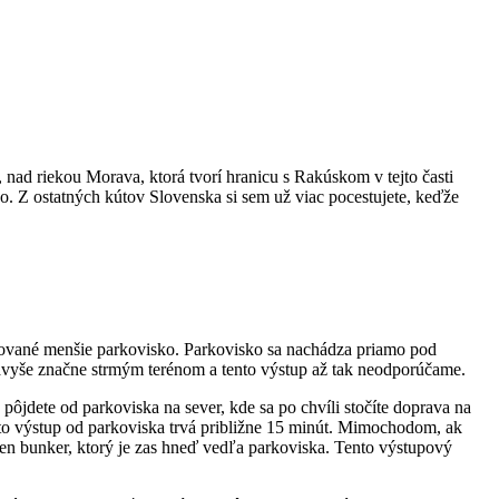
nad riekou Morava, ktorá tvorí hranicu s Rakúskom v tejto časti
ko. Z ostatných kútov Slovenska si sem už viac pocestujete, keďže
dované menšie parkovisko. Parkovisko sa nachádza priamo pod
vyše značne strmým terénom a tento výstup až tak neodporúčame.
pôjdete od parkoviska na sever, kde sa po chvíli stočíte doprava na
ento výstup od parkoviska trvá približne 15 minút. Mimochodom, ak
en bunker, ktorý je zas hneď vedľa parkoviska. Tento výstupový