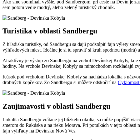
Ako sme spomínali vyššie, pod Sandbergom, pri ceste na Devín je z
sem potom vedie modrý, alebo zelený turistický chodník.
Turistika v oblasti Sandbergu
Z hľadiska turistiky, od Sandbergu sa dajú podstúpiť fajn výlety sm
výhľadových miest. Ideálne je si tu spraviť si kruh spodnou (modrá) a 
Atraktívny je výstup zo Sandbergu na vrchol Devínskej Kobyly, kde
hodiny. Na vrchole Devínskej Kobyly sa mimochodom rozkladajú zvyšk
Kúsok pod vrcholom Devínskej Kobyly sa nachádza lokalita s názvom B
drobných kopčekov. Zo Sandbergu si môžete odskočiť na
Cyklomost
Zaujímavosti v oblasti Sandbergu
Lokalita Sandbergu vrátane jej blízkeho okolia, sa môže popýšiť via
smerom do Rakúska a na rieku Morava. Pri potulkách v tejto oblasti 
fajn výhľady na Devínsku Novú Ves.