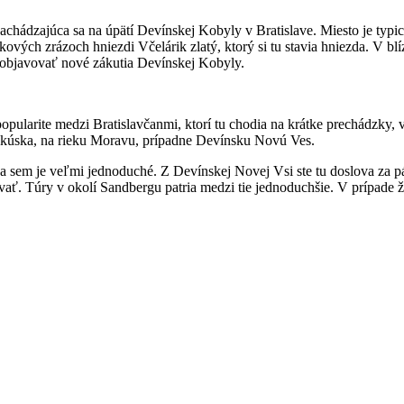
achádzajúca sa na úpätí Devínskej Kobyly v Bratislave. Miesto je typi
kových zrázoch hniezdi Včelárik zlatý, ktorý si tu stavia hniezda. V bl
ne objavovať nové zákutia Devínskej Kobyly.
opularite medzi Bratislavčanmi, ktorí tu chodia na krátke prechádzky, 
kúska, na rieku Moravu, prípadne Devínsku Novú Ves.
sem je veľmi jednoduché. Z Devínskej Novej Vsi ste tu doslova za pár m
ť. Túry v okolí Sandbergu patria medzi tie jednoduchšie. V prípade ž