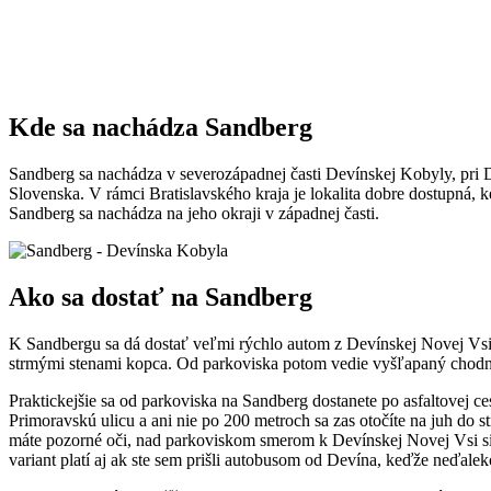
Kde sa nachádza Sandberg
Sandberg sa nachádza v severozápadnej časti Devínskej Kobyly, pri D
Slovenska. V rámci Bratislavského kraja je lokalita dobre dostupná, k
Sandberg sa nachádza na jeho okraji v západnej časti.
Ako sa dostať na Sandberg
K Sandbergu sa dá dostať veľmi rýchlo autom z Devínskej Novej Vsi
strmými stenami kopca. Od parkoviska potom vedie vyšľapaný chodní
Praktickejšie sa od parkoviska na Sandberg dostanete po asfaltovej c
Primoravskú ulicu a ani nie po 200 metroch sa zas otočíte na juh do
máte pozorné oči, nad parkoviskom smerom k Devínskej Novej Vsi si 
variant platí aj ak ste sem prišli autobusom od Devína, keďže neďa