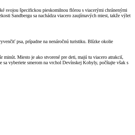
cké svojou špecifickou pieskomilnou flórou s viacerými chránenými
ízkosti Sandbergu sa nachádza viacero zaujímavých miest, takže výlet
vyvenčiť psa, prípadne na nenáročnú turistiku. Blízke okolie
inút. Miesto je ako stvorené pre deti, majú tu viacero atrakcií,
e sa vyberiete smerom na vrchol Devínskej Kobyly, počítajte však s