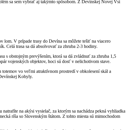
roblém sa sem vybrať aj takýmto spôsobom. Z Devínskej Novej Vsi
v lom. V prípade trasy do Devína sa môžete tešiť na viacero
ník. Celá trasa sa dá absolvovať za zhruba 2-3 hodiny.
rasu s obstojným prevýšením, ktorá sa dá zvládnuť za zhruba 1,5
ár vojenských objektov, hoci sú dosť v nelichotivom stave.
 totemov vo veľmi atraktívnom prostredí v obkolesení skál a
 Devínskej Kobyly.
 natrafíte na akýsi vysielač, za ktorým sa nachádza pekná vyhliadka
 Nemecká ríša so Slovenským štátom. Z tohto miesta sú mimochodom