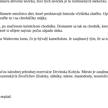
ímavú drevenú lavičku, hoci tých lavičiek je tu roztrúsených niekoľko. 
všimnete množstvo dier, ktoré predstavujú hniezda včelárika zlatého. Opla
afíte tu i na chrobáčiky májky.
o značenom turistickom chodníku. Dostanete sa tak na chodník, ktor
é si užijete najviac počas západu slnka.
Waitovmu lomu, čo je bývalý kameňolom. Je zaujímavý tým, že sa tu nac
ťou národnej prírodnej rezervácie Devínska Kobyla. Miesto je zaujímavé
emských živočíchov (žraloky, ulitníky, tulene, mastodonty, nosorožce
neplatí.