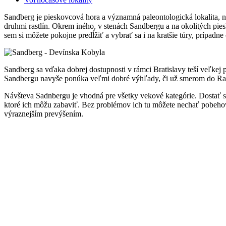
Sandberg je pieskovcová hora a významná paleontologická lokalita, n
druhmi rastlín. Okrem iného, v stenách Sandbergu a na okolitých pies
sem si môžete pokojne predĺžiť a vybrať sa i na kratšie túry, prípad
Sandberg sa vďaka dobrej dostupnosti v rámci Bratislavy teší veľkej p
Sandbergu navyše ponúka veľmi dobré výhľady, či už smerom do Ra
Návšteva Sadnbergu je vhodná pre všetky vekové kategórie. Dostať sa 
ktoré ich môžu zabaviť. Bez problémov ich tu môžete nechať pobehova
výraznejším prevýšením.