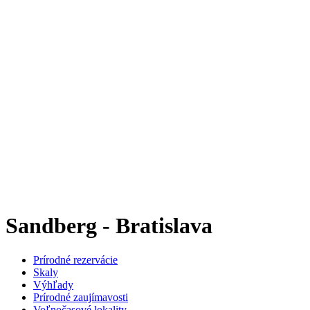
Sandberg - Bratislava
Prírodné rezervácie
Skaly
Výhľady
Prírodné zaujímavosti
Voľnočasové lokality