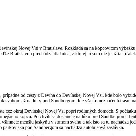
evínskej Novej Vsi v Bratislave. Rozkladá sa na kopcovitom výbežku, 
eďže Bratislavou prechádza diaľnica, z ktorej to sem nie je až tak ďale
, prípadne od cesty z Devína do Devínskej Novej Vsi, kde bolo vybu
k svahom až na lúky pod Sandbergom. Ide však o neznačenú trasu, na
este cez okraj Devínskej Novej Vsi popri rodinných domoch. S počiatku 
 strmejšieho kopca. Po chvíli sa dostanete na lúku pred Sandbergom. T
všimnete menšiu jaskyňu v strmom svahu a tak isto sa tu nachádza jed
leko parkoviska pod Sandbergom sa nachádza autobusová zastávka.