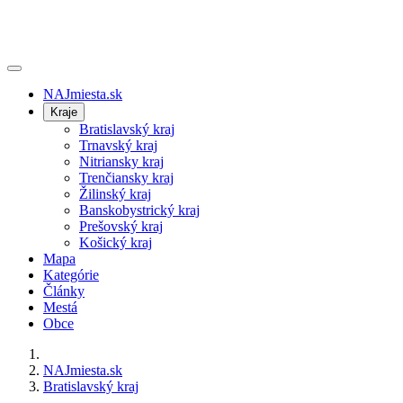
NAJmiesta.sk
Kraje
Bratislavský kraj
Trnavský kraj
Nitriansky kraj
Trenčiansky kraj
Žilinský kraj
Banskobystrický kraj
Prešovský kraj
Košický kraj
Mapa
Kategórie
Články
Mestá
Obce
NAJmiesta.sk
Bratislavský kraj