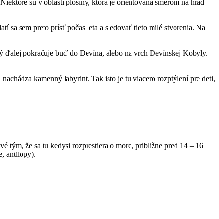
Niektoré sú v oblasti plošiny, ktorá je orientovaná smerom na hrad
tí sa sem preto prísť počas leta a sledovať tieto milé stvorenia. Na
ý ďalej pokračuje buď do Devína, alebo na vrch Devínskej Kobyly.
hádza kamenný labyrint. Tak isto je tu viacero rozptýlení pre deti,
 tým, že sa tu kedysi rozprestieralo more, približne pred 14 – 16
, antilopy).