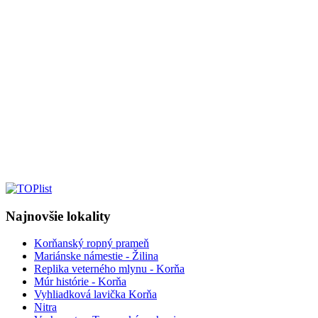
Najnovšie lokality
Korňanský ropný prameň
Mariánske námestie - Žilina
Replika veterného mlynu - Korňa
Múr histórie - Korňa
Vyhliadková lavička Korňa
Nitra