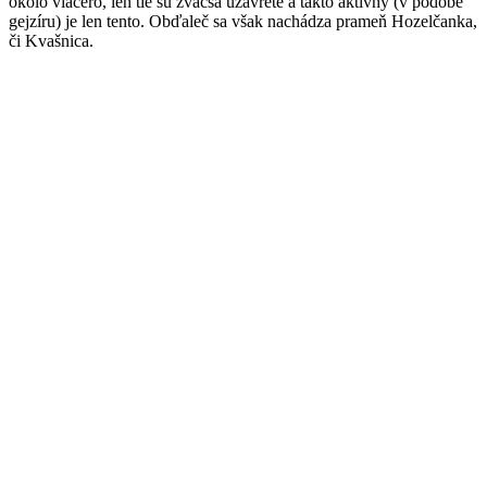
okolo viacero, len tie sú zväčša uzavreté a takto aktívny (v podobe
gejzíru) je len tento. Obďaleč sa však nachádza prameň Hozelčanka,
či Kvašnica.