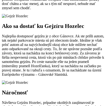
dosť chátra a viac menej, ak sa s tým nič nespraví, nebude mať
zmysel sem chodiť.
Ako sa dostať ku Gejzíru Hozelec
Najlepšia dostupnosť gejzíru je z obce Gánovce. Ak ste prišli autom,
tak nejaké parkovacie miesta sú pri obecnom úrade. Ideálne je však
prísť autom až na najvýchodnejší okraj obce kde môžete nechať
auto odparkované na okraji cesty. To, že ste správne poznáte podľa
závory, ktorá sa nachádza na konci betónovej cesty. Za závorou je
širšia nespevnená cesta, ktorá vás po pár minútach chôdze privedie k
samotnému gejzíru. Po ceste narazíte ešte na jeden prameň
(minerálny prameň Hozelčanka), ktorý sa nachádza na začiatku po
pravej strane. Je tu i tabuľa s oznamom, že sa nachádzate na území
Európskeho významu – Gánovské Slaniská.
Náročnosť
Návšteva Gejzíru Hozelec, prípadne okolitých zaujímavostí je