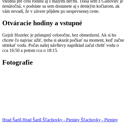
vhodná pre celú rodinu aj s malými deťmi. Trasa sem z Gánoviec je
nenáročná, v podstate sa sem dostanete aj s detským kočiarom, ak
vám nevadí, že v závere pôjdete po nespevnenej ceste.
Otváracie hodiny a vstupné
Gejzír Hozelec je prístupný celoročne, bez obmedzení. Ak si ho
chcete čo najviac užiť, treba si akurát počkať na moment, keď začne
striekať vodu. Počas našej návštevy napríklad začal chrliť vodu o
cca 16:50 a potom cca o 18:15.
Fotografie
Hrad Šariš
Hrad Šariš
Šľachovky - Pieniny
Šľachovky - Pieniny