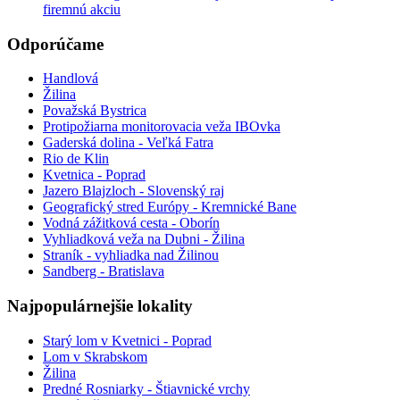
firemnú akciu
Odporúčame
Handlová
Žilina
Považská Bystrica
Protipožiarna monitorovacia veža IBOvka
Gaderská dolina - Veľká Fatra
Rio de Klin
Kvetnica - Poprad
Jazero Blajzloch - Slovenský raj
Geografický stred Európy - Kremnické Bane
Vodná zážitková cesta - Oborín
Vyhliadková veža na Dubni - Žilina
Straník - vyhliadka nad Žilinou
Sandberg - Bratislava
Najpopulárnejšie lokality
Starý lom v Kvetnici - Poprad
Lom v Skrabskom
Žilina
Predné Rosniarky - Štiavnické vrchy