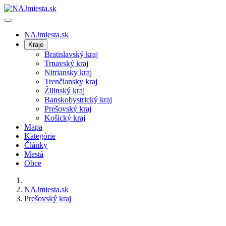
NAJmiesta.sk
Kraje
Bratislavský kraj
Trnavský kraj
Nitriansky kraj
Trenčiansky kraj
Žilinský kraj
Banskobystrický kraj
Prešovský kraj
Košický kraj
Mapa
Kategórie
Články
Mestá
Obce
NAJmiesta.sk
Prešovský kraj