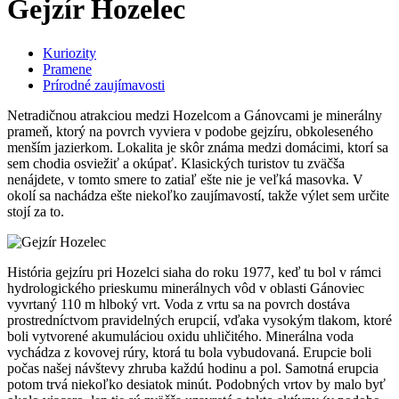
Gejzír Hozelec
Kuriozity
Pramene
Prírodné zaujímavosti
Netradičnou atrakciou medzi Hozelcom a Gánovcami je minerálny
prameň, ktorý na povrch vyviera v podobe gejzíru, obkoleseného
menším jazierkom. Lokalita je skôr známa medzi domácimi, ktorí sa
sem chodia osviežiť a okúpať. Klasických turistov tu zväčša
nenájdete, v tomto smere to zatiaľ ešte nie je veľká masovka. V
okolí sa nachádza ešte niekoľko zaujímavostí, takže výlet sem určite
stojí za to.
História gejzíru pri Hozelci siaha do roku 1977, keď tu bol v rámci
hydrologického prieskumu minerálnych vôd v oblasti Gánoviec
vyvrtaný 110 m hlboký vrt. Voda z vrtu sa na povrch dostáva
prostredníctvom pravidelných erupcií, vďaka vysokým tlakom, ktoré
boli vytvorené akumuláciou oxidu uhličitého. Minerálna voda
vychádza z kovovej rúry, ktorá tu bola vybudovaná. Erupcie boli
počas našej návštevy zhruba každú hodinu a pol. Samotná erupcia
potom trvá niekoľko desiatok minút. Podobných vrtov by malo byť