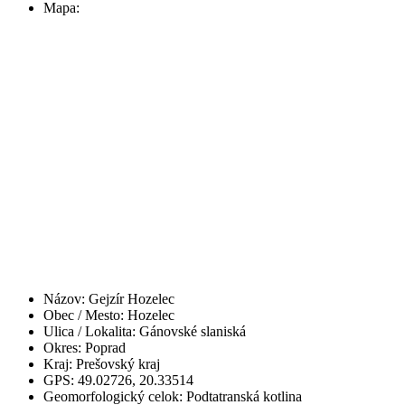
Mapa:
Názov:
Gejzír Hozelec
Obec / Mesto:
Hozelec
Ulica / Lokalita:
Gánovské slaniská
Okres:
Poprad
Kraj:
Prešovský kraj
GPS:
49.02726, 20.33514
Geomorfologický celok:
Podtatranská kotlina