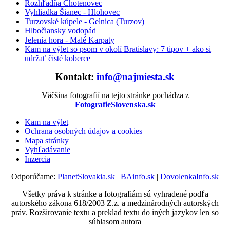
Rozhľadňa Chotenovec
Vyhliadka Šianec - Hlohovec
Turzovské kúpele - Gelnica (Turzov)
Hlbočiansky vodopád
Jelenia hora - Malé Karpaty
Kam na výlet so psom v okolí Bratislavy: 7 tipov + ako si
udržať čisté koberce
Kontakt:
info@najmiesta.sk
Väčšina fotografií na tejto stránke pochádza z
FotografieSlovenska.sk
Kam na výlet
Ochrana osobných údajov a cookies
Mapa stránky
Vyhľadávanie
Inzercia
Odporúčame:
PlanetSlovakia.sk
|
BAinfo.sk
|
DovolenkaInfo.sk
Všetky práva k stránke a fotografiám sú vyhradené podľa
autorského zákona 618/2003 Z.z. a medzinárodných autorských
práv. Rozširovanie textu a preklad textu do iných jazykov len so
súhlasom autora