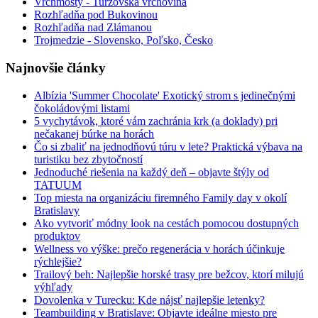
Vrchmosty - Turzovská vrchovina
Rozhľadňa pod Bukovinou
Rozhľadňa nad Zlámanou
Trojmedzie - Slovensko, Poľsko, Česko
Najnovšie články
Albízia 'Summer Chocolate' Exotický strom s jedinečnými
čokoládovými listami
5 vychytávok, ktoré vám zachránia krk (a doklady) pri
nečakanej búrke na horách
Čo si zbaliť na jednodňovú túru v lete? Praktická výbava na
turistiku bez zbytočností
Jednoduché riešenia na každý deň – objavte štýly od
TATUUM
Top miesta na organizáciu firemného Family day v okolí
Bratislavy
Ako vytvoriť módny look na cestách pomocou dostupných
produktov
Wellness vo výške: prečo regenerácia v horách účinkuje
rýchlejšie?
Trailový beh: Najlepšie horské trasy pre bežcov, ktorí milujú
výhľady
Dovolenka v Turecku: Kde nájsť najlepšie letenky?
Teambuilding v Bratislave: Objavte ideálne miesto pre