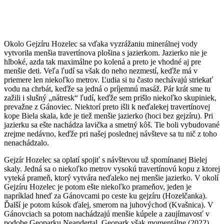
Okolo Gejzíru Hozelec sa vďaka vyzrážaniu minerálnej vody
vytvorila menšia travertínova plošina s jazierkom. Jazierko nie je
hlboké, azda tak maximálne po kolená a preto je vhodné aj pre
menšie deti. Veľa ľudí sa však do neho nezmestí, keďže má v
priemere len niekoľko metrov. Ľudia si tu často nechávajú striekať
vodu na chrbát, keďže sa jedná o príjemnú masáž. Pár krát sme tu
zažili i slušný „nátresk“ ľudí, keďže sem prišlo niekoľko skupiniek,
prevažne z Gánoviec. Niektorí preto išli k neďalekej travertínovej
kope Biela skala, kde je tiež menšie jazierko (hoci bez gejzíru). Pri
jazierku sa ešte nachádza lavička a smetný kôš. Tie boli vybudované
zrejme nedávno, keďže pri našej poslednej návšteve sa tu nič z toho
nenachádzalo.
Gejzír Hozelec sa oplatí spojiť s návštevou už spomínanej Bielej
skaly. Jedná sa o niekoľko metrov vysokú travertínovú kopu z ktorej
vyteká prameň, ktorý vytvára neďaleko nej menšie jazierko. V okolí
Gejzíru Hozelec je potom ešte niekoľko prameňov, jeden je
napríklad hneď za Gánovcami po ceste ku gejzíru (Hozelčanka).
Ďalší je potom kúsok ďalej, smerom na juhovýchod (Kvašnica). V
Gánovciach sa potom nachádzajú menšie kúpele a zaujímavosť v
podobe Geoparku Neandertal. Geopark však momentálne (2022)