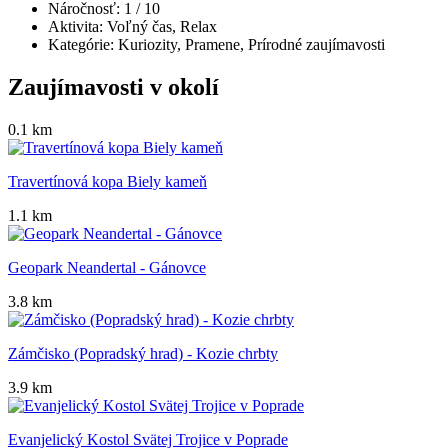
Náročnosť:
1
/ 10
Aktivita:
Voľný čas, Relax
Kategórie:
Kuriozity, Pramene, Prírodné zaujímavosti
Zaujímavosti v okolí
0.1 km
Travertínová kopa Biely kameň
1.1 km
Geopark Neandertal - Gánovce
3.8 km
Zámčisko (Popradský hrad) - Kozie chrbty
3.9 km
Evanjelický Kostol Svätej Trojice v Poprade