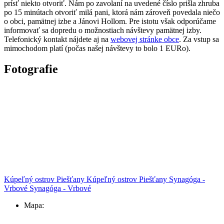
prísť niekto otvoriť. Nám po zavolaní na uvedené číslo prišla zhruba
po 15 minútach otvoriť milá pani, ktorá nám zároveň povedala niečo
o obci, pamätnej izbe a Jánovi Hollom. Pre istotu však odporúčame
informovať sa dopredu o možnostiach návštevy pamätnej izby.
Telefonický kontakt nájdete aj na
webovej stránke obce
. Za vstup sa
mimochodom platí (počas našej návštevy to bolo 1 EURo).
Fotografie
Kúpeľný ostrov Piešťany
Kúpeľný ostrov Piešťany
Synagóga -
Vrbové
Synagóga - Vrbové
Mapa: