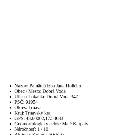
Názov:
Pamätná izba Jána Hollého
Obec / Mesto:
Dobrá Voda
Ulica / Lokalita:
Dobrá Voda 347
PSČ:
91954
Okres:
Trnava
Kraj:
Trnavský kraj
GPS:
48.60002,17.53633
Geomorfologický celok:
Malé Karpaty
Náročnosť:
1
/ 10
Aktivita:
Kultúra, História