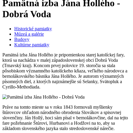
Pamätná izba Jána Hollého -
Dobrá Voda
Historické pamiatky
Múzeá a galérie
Budovy
Kultúrne pamiatky
Pamätná izba Jána Hollého je pripomienkou starej katolíckej fary,
ktorá sa nachádza v malej západoslovenskej obci Dobrá Voda
(Trnavský kraj). Koncom prvej polovice 19. storočia sa stala
pôsobiskom významného katolíckeho kňaza, veľkého národovca a
bernolákovského básnika Jána Hollého. Je autorom významných
písomných diel, z ktorých najznámejšie sú Selanky, Svätopluk a
Cyrillo-Methodiada.
Práve na tomto mieste sa v roku 1843 formovali myšlienky
štúrovcov ohľadom národného obrodenia Slovákov a spisovnej
slovenčiny. Ján Hollý, hoci sám písal v bernolákovčine, dal na tejto
fare požehnanie Štúrovi, Hurbanovi a Hodžovi na to, aby sa
základom slovenského jazyka stalo stredoslovenské nárečie.