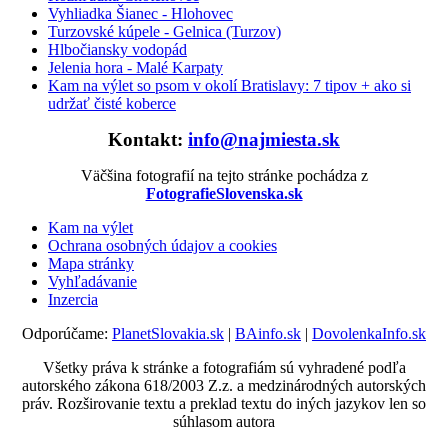
Vyhliadka Šianec - Hlohovec
Turzovské kúpele - Gelnica (Turzov)
Hlbočiansky vodopád
Jelenia hora - Malé Karpaty
Kam na výlet so psom v okolí Bratislavy: 7 tipov + ako si
udržať čisté koberce
Kontakt:
info@najmiesta.sk
Väčšina fotografií na tejto stránke pochádza z
FotografieSlovenska.sk
Kam na výlet
Ochrana osobných údajov a cookies
Mapa stránky
Vyhľadávanie
Inzercia
Odporúčame:
PlanetSlovakia.sk
|
BAinfo.sk
|
DovolenkaInfo.sk
Všetky práva k stránke a fotografiám sú vyhradené podľa
autorského zákona 618/2003 Z.z. a medzinárodných autorských
práv. Rozširovanie textu a preklad textu do iných jazykov len so
súhlasom autora