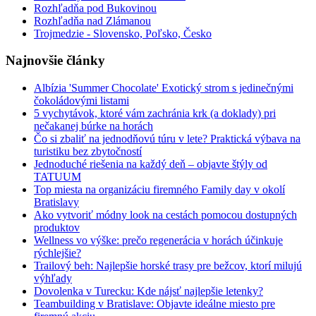
Rozhľadňa pod Bukovinou
Rozhľadňa nad Zlámanou
Trojmedzie - Slovensko, Poľsko, Česko
Najnovšie články
Albízia 'Summer Chocolate' Exotický strom s jedinečnými
čokoládovými listami
5 vychytávok, ktoré vám zachránia krk (a doklady) pri
nečakanej búrke na horách
Čo si zbaliť na jednodňovú túru v lete? Praktická výbava na
turistiku bez zbytočností
Jednoduché riešenia na každý deň – objavte štýly od
TATUUM
Top miesta na organizáciu firemného Family day v okolí
Bratislavy
Ako vytvoriť módny look na cestách pomocou dostupných
produktov
Wellness vo výške: prečo regenerácia v horách účinkuje
rýchlejšie?
Trailový beh: Najlepšie horské trasy pre bežcov, ktorí milujú
výhľady
Dovolenka v Turecku: Kde nájsť najlepšie letenky?
Teambuilding v Bratislave: Objavte ideálne miesto pre