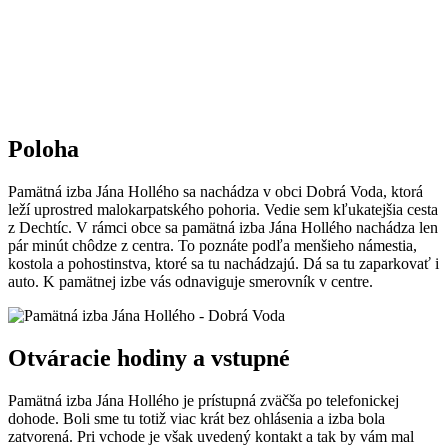
Poloha
Pamätná izba Jána Hollého sa nachádza v obci Dobrá Voda, ktorá
leží uprostred malokarpatského pohoria. Vedie sem kľukatejšia cesta
z Dechtíc. V rámci obce sa pamätná izba Jána Hollého nachádza len
pár minút chôdze z centra. To poznáte podľa menšieho námestia,
kostola a pohostinstva, ktoré sa tu nachádzajú. Dá sa tu zaparkovať i
auto. K pamätnej izbe vás odnaviguje smerovník v centre.
Otváracie hodiny a vstupné
Pamätná izba Jána Hollého je prístupná zväčša po telefonickej
dohode. Boli sme tu totiž viac krát bez ohlásenia a izba bola
zatvorená. Pri vchode je však uvedený kontakt a tak by vám mal