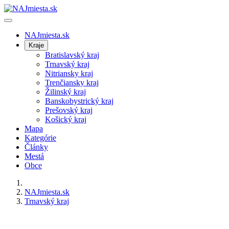
NAJmiesta.sk
Kraje
Bratislavský kraj
Trnavský kraj
Nitriansky kraj
Trenčiansky kraj
Žilinský kraj
Banskobystrický kraj
Prešovský kraj
Košický kraj
Mapa
Kategórie
Články
Mestá
Obce
NAJmiesta.sk
Trnavský kraj