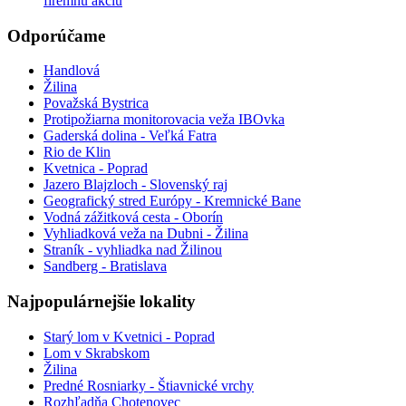
firemnú akciu
Odporúčame
Handlová
Žilina
Považská Bystrica
Protipožiarna monitorovacia veža IBOvka
Gaderská dolina - Veľká Fatra
Rio de Klin
Kvetnica - Poprad
Jazero Blajzloch - Slovenský raj
Geografický stred Európy - Kremnické Bane
Vodná zážitková cesta - Oborín
Vyhliadková veža na Dubni - Žilina
Straník - vyhliadka nad Žilinou
Sandberg - Bratislava
Najpopulárnejšie lokality
Starý lom v Kvetnici - Poprad
Lom v Skrabskom
Žilina
Predné Rosniarky - Štiavnické vrchy
Rozhľadňa Chotenovec