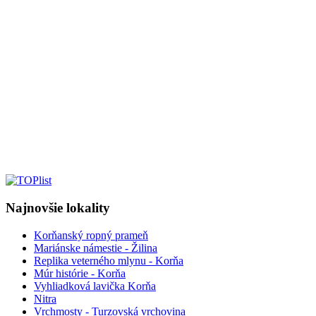
Najnovšie lokality
Korňanský ropný prameň
Mariánske námestie - Žilina
Replika veterného mlynu - Korňa
Múr histórie - Korňa
Vyhliadková lavička Korňa
Nitra
Vrchmosty - Turzovská vrchovina