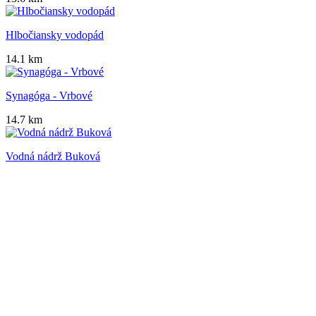
Hlbočiansky vodopád
14.1 km
Synagóga - Vrbové
14.7 km
Vodná nádrž Buková