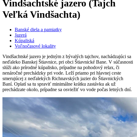
Vindšachtské jazero (Tajch
Veľká Vindšachta)
Banské diela a pamiatky
Jazerá
Kúpaliská
Voľnočasové lokality
Vindšachtské jazero je jedným z bývalých tajchov, nachádzajúci sa
neďaleko Banskej Štiavnice, pri obci Štiavnické Bane. V súčasnosti
slúži ako prírodné kúpalisko, prípadne na pohodový relax, či
nenáročné prechádzky pri vode. Leží priamo pri hlavnej ceste
smerujúcej z neďalekých Richnavských jazier do Štiavnických
Baní. Oplatí sa tu spraviť minimálne krátku zastávku ak už
prechádzate okolo, prípadne sa osviežiť vo vode počas letných dní.