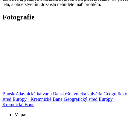
leta, s občerstvením dozaista nebudete mať problém.
Fotografie
Banskoštiavnická kalvária
Banskoštiavnická kalvária
Geografický
stred Európy - Kremnické Bane
Geografický stred Európy -
Kremnické Bane
Mapa: