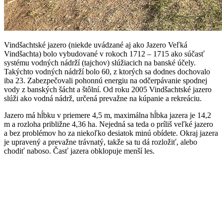
Vindšachtské jazero (niekde uvádzané aj ako Jazero Veľká
Vindšachta) bolo vybudované v rokoch 1712 – 1715 ako súčasť
systému vodných nádrží (tajchov) slúžiacich na banské účely.
Takýchto vodných nádrží bolo 60, z ktorých sa dodnes dochovalo
iba 23. Zabezpečovali pohonnú energiu na odčerpávanie spodnej
vody z banských šácht a štôlní. Od roku 2005 Vindšachtské jazero
slúži ako vodná nádrž, určená prevažne na kúpanie a rekreáciu.
Jazero má hĺbku v priemere 4,5 m, maximálna hĺbka jazera je 14,2
m a rozloha približne 4,36 ha. Nejedná sa teda o príliš veľké jazero
a bez problémov ho za niekoľko desiatok minú obídete. Okraj jazera
je upravený a prevažne trávnatý, takže sa tu dá rozložiť, alebo
chodiť naboso. Časť jazera obklopuje menší les.