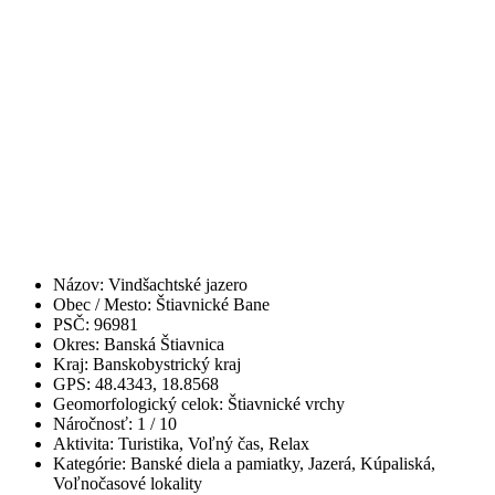
Názov:
Vindšachtské jazero
Obec / Mesto:
Štiavnické Bane
PSČ:
96981
Okres:
Banská Štiavnica
Kraj:
Banskobystrický kraj
GPS:
48.4343, 18.8568
Geomorfologický celok:
Štiavnické vrchy
Náročnosť:
1
/ 10
Aktivita:
Turistika, Voľný čas, Relax
Kategórie:
Banské diela a pamiatky, Jazerá, Kúpaliská,
Voľnočasové lokality