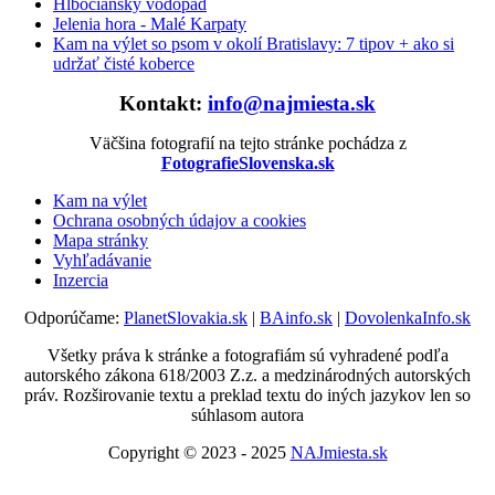
Hlbočiansky vodopád
Jelenia hora - Malé Karpaty
Kam na výlet so psom v okolí Bratislavy: 7 tipov + ako si
udržať čisté koberce
Kontakt:
info@najmiesta.sk
Väčšina fotografií na tejto stránke pochádza z
FotografieSlovenska.sk
Kam na výlet
Ochrana osobných údajov a cookies
Mapa stránky
Vyhľadávanie
Inzercia
Odporúčame:
PlanetSlovakia.sk
|
BAinfo.sk
|
DovolenkaInfo.sk
Všetky práva k stránke a fotografiám sú vyhradené podľa
autorského zákona 618/2003 Z.z. a medzinárodných autorských
práv. Rozširovanie textu a preklad textu do iných jazykov len so
súhlasom autora
Copyright © 2023 - 2025
NAJmiesta.sk