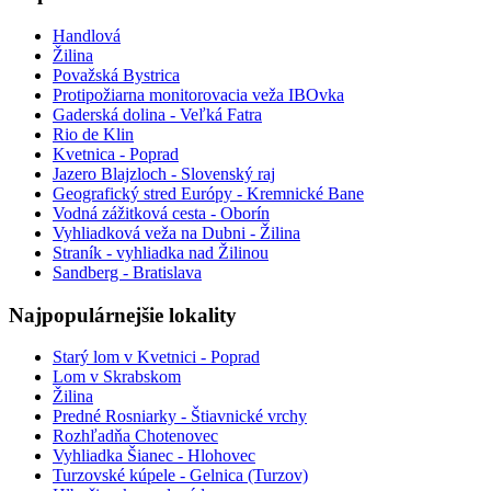
Handlová
Žilina
Považská Bystrica
Protipožiarna monitorovacia veža IBOvka
Gaderská dolina - Veľká Fatra
Rio de Klin
Kvetnica - Poprad
Jazero Blajzloch - Slovenský raj
Geografický stred Európy - Kremnické Bane
Vodná zážitková cesta - Oborín
Vyhliadková veža na Dubni - Žilina
Straník - vyhliadka nad Žilinou
Sandberg - Bratislava
Najpopulárnejšie lokality
Starý lom v Kvetnici - Poprad
Lom v Skrabskom
Žilina
Predné Rosniarky - Štiavnické vrchy
Rozhľadňa Chotenovec
Vyhliadka Šianec - Hlohovec
Turzovské kúpele - Gelnica (Turzov)