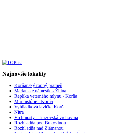
Najnovšie lokality
Korňanský ropný prameň
Mariánske námestie - Žilina
Replika veterného mlynu - Korňa
Múr histórie - Korňa
Vyhliadková lavička Korňa
Nitra
Vrchmosty - Turzovská vrchovina
Rozhľadňa pod Bukovinou
Rozhľadňa nad Zlámanou