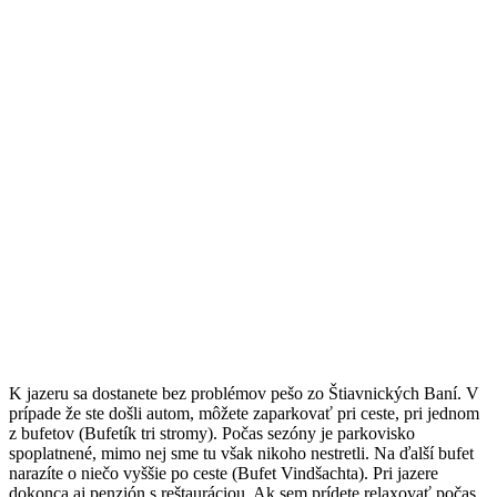
K jazeru sa dostanete bez problémov pešo zo Štiavnických Baní. V
prípade že ste došli autom, môžete zaparkovať pri ceste, pri jednom
z bufetov (Bufetík tri stromy). Počas sezóny je parkovisko
spoplatnené, mimo nej sme tu však nikoho nestretli. Na ďalší bufet
narazíte o niečo vyššie po ceste (Bufet Vindšachta). Pri jazere
dokonca aj penzión s reštauráciou. Ak sem prídete relaxovať počas