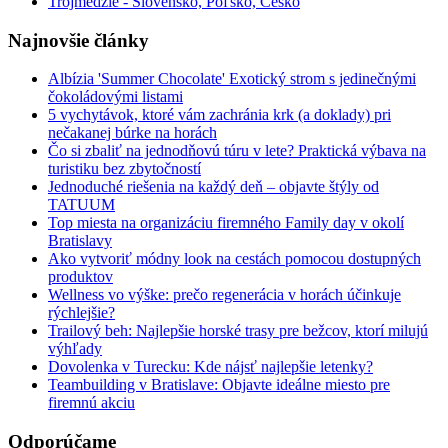
Trojmedzie - Slovensko, Poľsko, Česko
Najnovšie články
Albízia 'Summer Chocolate' Exotický strom s jedinečnými
čokoládovými listami
5 vychytávok, ktoré vám zachránia krk (a doklady) pri
nečakanej búrke na horách
Čo si zbaliť na jednodňovú túru v lete? Praktická výbava na
turistiku bez zbytočností
Jednoduché riešenia na každý deň – objavte štýly od
TATUUM
Top miesta na organizáciu firemného Family day v okolí
Bratislavy
Ako vytvoriť módny look na cestách pomocou dostupných
produktov
Wellness vo výške: prečo regenerácia v horách účinkuje
rýchlejšie?
Trailový beh: Najlepšie horské trasy pre bežcov, ktorí milujú
výhľady
Dovolenka v Turecku: Kde nájsť najlepšie letenky?
Teambuilding v Bratislave: Objavte ideálne miesto pre
firemnú akciu
Odporúčame