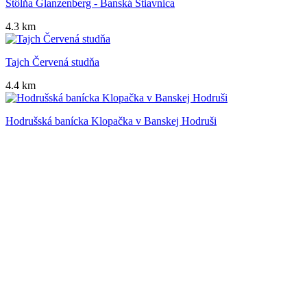
Štôlňa Glanzenberg - Banská Štiavnica
4.3 km
Tajch Červená studňa
4.4 km
Hodrušská banícka Klopačka v Banskej Hodruši