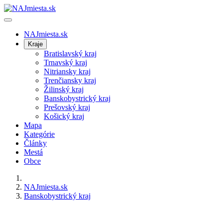
NAJmiesta.sk
Kraje
Bratislavský kraj
Trnavský kraj
Nitriansky kraj
Trenčiansky kraj
Žilinský kraj
Banskobystrický kraj
Prešovský kraj
Košický kraj
Mapa
Kategórie
Články
Mestá
Obce
NAJmiesta.sk
Banskobystrický kraj