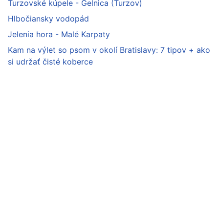
Turzovské kúpele - Gelnica (Turzov)
Hlbočiansky vodopád
Jelenia hora - Malé Karpaty
Kam na výlet so psom v okolí Bratislavy: 7 tipov + ako
si udržať čisté koberce
Odpor
PlanetSl
BAin
Dovolen
Všetky
Kam na
strá
výlet
fotogr
Ochrana
vyhrade
Kontakt:
info@najmiesta.sk
osobných