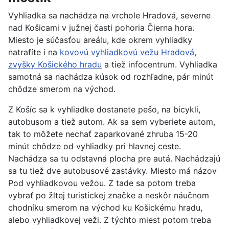
Vyhliadka sa nachádza na vrchole Hradová, severne
nad Košicami v južnej časti pohoria Čierna hora.
Miesto je súčasťou areálu, kde okrem vyhliadky
natrafíte i na
kovovú vyhliadkovú vežu Hradová
,
zvyšky Košického hradu
a tiež infocentrum. Vyhliadka
samotná sa nachádza kúsok od rozhľadne, pár minút
chôdze smerom na východ.
Z Košíc sa k vyhliadke dostanete pešo, na bicykli,
autobusom a tiež autom. Ak sa sem vyberiete autom,
tak to môžete nechať zaparkované zhruba 15-20
minút chôdze od vyhliadky pri hlavnej ceste.
Nachádza sa tu odstavná plocha pre autá. Nachádzajú
sa tu tiež dve autobusové zastávky. Miesto má názov
Pod vyhliadkovou vežou. Z tade sa potom treba
vybrať po žltej turistickej značke a neskôr náučnom
chodníku smerom na východ ku Košickému hradu,
alebo vyhliadkovej veži. Z týchto miest potom treba