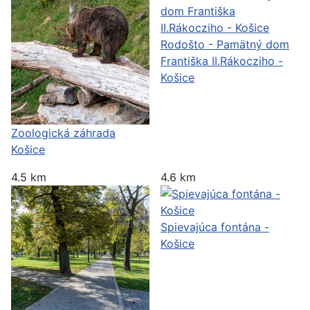
Rodošto - Pamätný dom
Františka II.Rákocziho -
Košice
Zoologická záhrada
Košice
4.5 km
4.6 km
Spievajúca fontána -
Košice