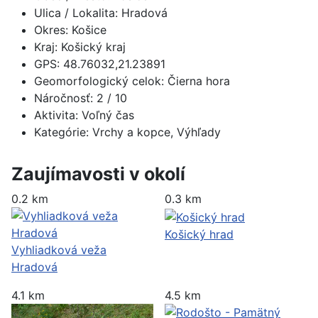
Ulica / Lokalita:
Hradová
Okres:
Košice
Kraj:
Košický kraj
GPS:
48.76032,21.23891
Geomorfologický celok:
Čierna hora
Náročnosť:
2
/ 10
Aktivita:
Voľný čas
Kategórie:
Vrchy a kopce, Výhľady
Zaujímavosti v okolí
0.2 km
0.3 km
Košický hrad
Vyhliadková veža
Hradová
4.1 km
4.5 km