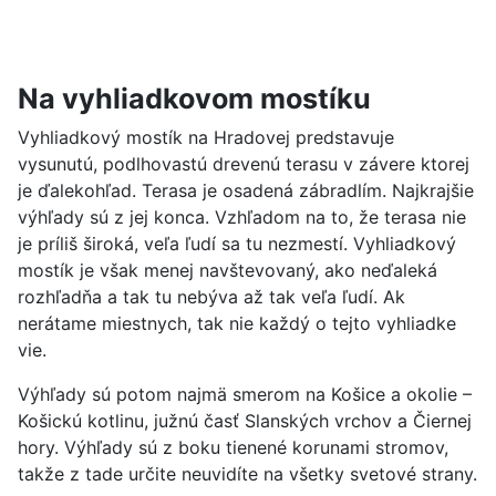
Na vyhliadkovom mostíku
Vyhliadkový mostík na Hradovej predstavuje
vysunutú, podlhovastú drevenú terasu v závere ktorej
je ďalekohľad. Terasa je osadená zábradlím. Najkrajšie
výhľady sú z jej konca. Vzhľadom na to, že terasa nie
je príliš široká, veľa ľudí sa tu nezmestí. Vyhliadkový
mostík je však menej navštevovaný, ako neďaleká
rozhľadňa a tak tu nebýva až tak veľa ľudí. Ak
nerátame miestnych, tak nie každý o tejto vyhliadke
vie.
Výhľady sú potom najmä smerom na Košice a okolie –
Košickú kotlinu, južnú časť Slanských vrchov a Čiernej
hory. Výhľady sú z boku tienené korunami stromov,
takže z tade určite neuvidíte na všetky svetové strany.