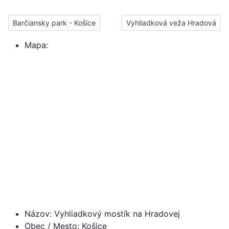
Barčiansky park - Košice
Vyhliadková veža Hradová
Barčiansky park - Košice
Vyhliadková veža Hradová
Mapa:
Názov:
Vyhliadkový mostík na Hradovej
Obec / Mesto:
Košice