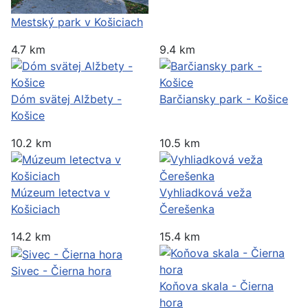
Mestský park v Košiciach
4.7 km
9.4 km
Dóm svätej Alžbety -
Barčiansky park - Košice
Košice
10.2 km
10.5 km
Múzeum letectva v
Vyhliadková veža
Košiciach
Čerešenka
14.2 km
15.4 km
Sivec - Čierna hora
Koňova skala - Čierna
hora