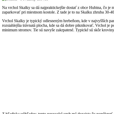
Na vrchol Skalky sa dá najpraktickejšie dostať z obce Hubina, čo j
zaparkovať pri miestnom kostole. Z tade je to na Skalku zhruba 30-
Vrchol Skalky je typický odlesneným hrebeňom, kde v najvyšších par
rozsiahlejšia trávnatá plocha, kde sa dá dobre piknikovať. Vrchol je
minimum stromov. Tie sú navyše zakrpatené. Typické sú skôr kroviny
Z hľadiska výhľadov, tento nevysoký vrch má dozaista čo ponúknuť.