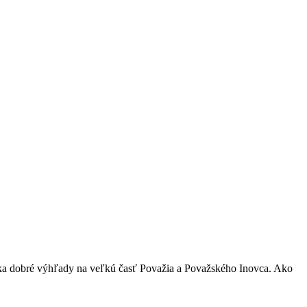
úka dobré výhľady na veľkú časť Považia a Považského Inovca. Ako