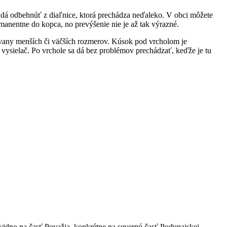
 dá odbehnúť z diaľnice, ktorá prechádza neďaleko. V obci môžete
anentne do kopca, no prevýšenie nie je až tak výrazné.
lvany menších či väčších rozmerov. Kúsok pod vrcholom je
 vysielač. Po vrchole sa dá bez problémov prechádzať, keďže je tu
idno na časť Považia, konkrétne na severnú časť Podunajskej