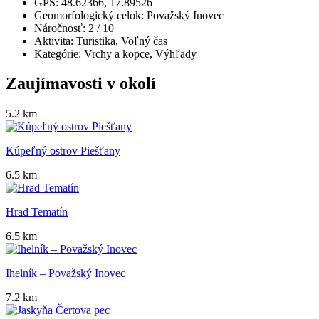
GPS:
48.62366, 17.89526
Geomorfologický celok:
Považský Inovec
Náročnosť:
2
/ 10
Aktivita:
Turistika, Voľný čas
Kategórie:
Vrchy a kopce, Výhľady
Zaujímavosti v okolí
5.2 km
Kúpeľný ostrov Piešťany
6.5 km
Hrad Tematín
6.5 km
Ihelník – Považský Inovec
7.2 km