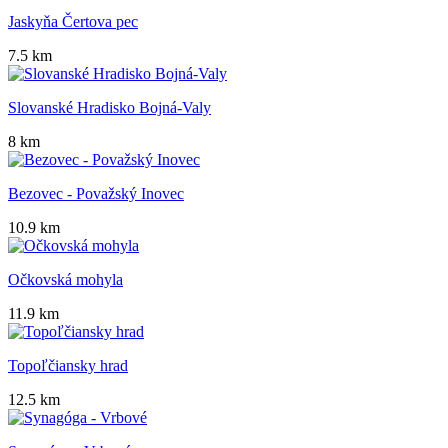
Jaskyňa Čertova pec
7.5 km
Slovanské Hradisko Bojná-Valy
8 km
Bezovec - Považský Inovec
10.9 km
Očkovská mohyla
11.9 km
Topoľčiansky hrad
12.5 km