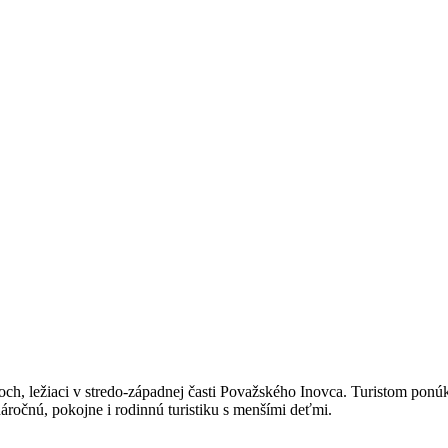
och, ležiaci v stredo-západnej časti Považského Inovca. Turistom pon
áročnú, pokojne i rodinnú turistiku s menšími deťmi.