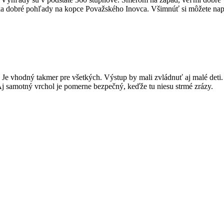
ka dobré pohľady na kopce Považského Inovca. Všimnúť si môžete na
Je vhodný takmer pre všetkých. Výstup by mali zvládnuť aj malé deti. 
 Aj samotný vrchol je pomerne bezpečný, keďže tu niesu strmé zrázy.