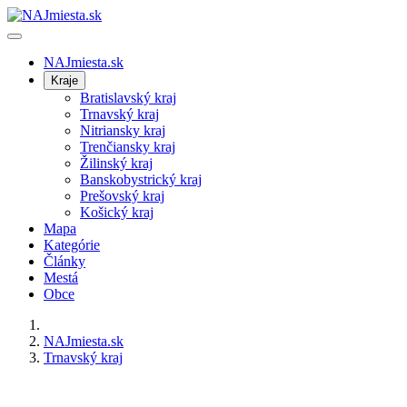
NAJmiesta.sk
Kraje
Bratislavský kraj
Trnavský kraj
Nitriansky kraj
Trenčiansky kraj
Žilinský kraj
Banskobystrický kraj
Prešovský kraj
Košický kraj
Mapa
Kategórie
Články
Mestá
Obce
NAJmiesta.sk
Trnavský kraj