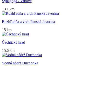
Synagóga - Vrbové
13.1 km
Rozhľadňa a vrch Panská Javorina
15 km
Čachtický hrad
15.6 km
Vodná nádrž Duchonka