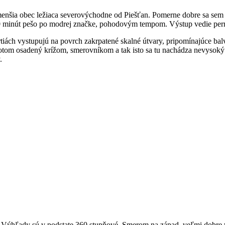
e menšia obec ležiaca severovýchodne od Piešťan. Pomerne dobre sa sem
40 minút pešo po modrej značke, pohodovým tempom. Výstup vedie perm
tiách vystupujú na povrch zakrpatené skalné útvary, pripomínajúce ba
 potom osadený krížom, smerovníkom a tak isto sa tu nachádza nevysoký
.
 Výhľady sú v podstate 360 stupňové. Smerom na západ, veľmi dobre v