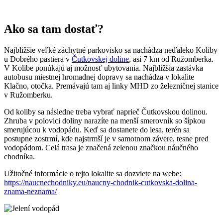
Ako sa tam dostať?
Najbližšie veľké záchytné parkovisko sa nachádza neďaleko Koliby
u Dobrého pastiera v
Čutkovskej doline
, asi 7 km od Ružomberka.
V Kolibe ponúkajú aj možnosť ubytovania. Najbližšia zastávka
autobusu miestnej hromadnej dopravy sa nachádza v lokalite
Klačno, otočka. Premávajú tam aj linky MHD zo železničnej stanice
v Ružomberku.
Od koliby sa následne treba vybrať naprieč Čutkovskou dolinou.
Zhruba v polovici doliny narazíte na menší smerovník so šípkou
smerujúcou k vodopádu. Keď sa dostanete do lesa, terén sa
postupne zostrmí, kde najstrmší je v samotnom závere, tesne pred
vodopádom. Celá trasa je značená zelenou značkou náučného
chodníka.
Užitočné informácie o tejto lokalite sa dozviete na webe:
https://naucnechodniky.eu/naucny-chodnik-cutkovska-dolina-
znama-neznama/