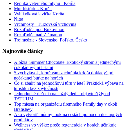
Replika veterného mlynu - Korňa
Múr histórie - Korňa
Vyhliadková lavička Korňa
Nitra
Vrchmosty - Turzovská vrchovina
Rozhľadňa pod Bukovinou
Rozhľadňa nad Zlámanou
Trojmedzie - Slovensko, Poľsko, Česko
Najnovšie články
Albízia 'Summer Chocolate' Exotický strom s jedinečnými
čokoládovými listami
5 vychytávok, ktoré vám zachránia krk (a doklady) pri
nečakanej búrke na horách
Čo si zbaliť na jednodňovú túru v lete? Praktická výbava na
turistiku bez zbytočností
Jednoduché riešenia na každý deň – objavte štýly od
TATUUM
Top miesta na organizáciu firemného Family day v okolí
Bratislavy
Ako vytvoriť módny look na cestách pomocou dostupných
produktov
Wellness vo výške: prečo regenerácia v horách účinkuje