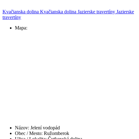
Kvačianska dolina
Kvačianska dolina
Jazierske travertíny
Jazierske
travertíny
Mapa:
Názov:
Jelení vodopád
Obec / Mesto:
Ružomberok
Ulica / Lokalita:
Čutkovská dolina