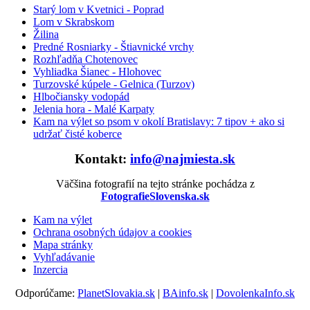
Starý lom v Kvetnici - Poprad
Lom v Skrabskom
Žilina
Predné Rosniarky - Štiavnické vrchy
Rozhľadňa Chotenovec
Vyhliadka Šianec - Hlohovec
Turzovské kúpele - Gelnica (Turzov)
Hlbočiansky vodopád
Jelenia hora - Malé Karpaty
Kam na výlet so psom v okolí Bratislavy: 7 tipov + ako si
udržať čisté koberce
Kontakt:
info@najmiesta.sk
Väčšina fotografií na tejto stránke pochádza z
FotografieSlovenska.sk
Kam na výlet
Ochrana osobných údajov a cookies
Mapa stránky
Vyhľadávanie
Inzercia
Odporúčame:
PlanetSlovakia.sk
|
BAinfo.sk
|
DovolenkaInfo.sk