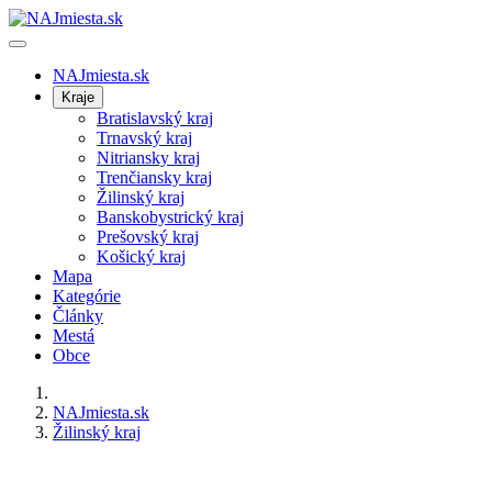
NAJmiesta.sk
Kraje
Bratislavský kraj
Trnavský kraj
Nitriansky kraj
Trenčiansky kraj
Žilinský kraj
Banskobystrický kraj
Prešovský kraj
Košický kraj
Mapa
Kategórie
Články
Mestá
Obce
NAJmiesta.sk
Žilinský kraj