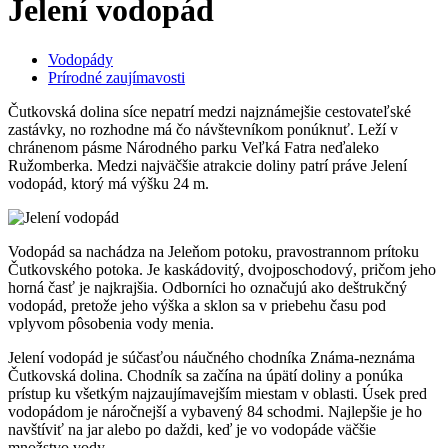
Jelení vodopád
Vodopády
Prírodné zaujímavosti
Čutkovská dolina síce nepatrí medzi najznámejšie cestovateľské
zastávky, no rozhodne má čo návštevníkom ponúknuť. Leží v
chránenom pásme Národného parku Veľká Fatra neďaleko
Ružomberka. Medzi najväčšie atrakcie doliny patrí práve Jelení
vodopád, ktorý má výšku 24 m.
Vodopád sa nachádza na Jeleňom potoku, pravostrannom prítoku
Čutkovského potoka. Je kaskádovitý, dvojposchodový, pričom jeho
horná časť je najkrajšia. Odborníci ho označujú ako deštrukčný
vodopád, pretože jeho výška a sklon sa v priebehu času pod
vplyvom pôsobenia vody menia.
Jelení vodopád je súčasťou náučného chodníka Známa-neznáma
Čutkovská dolina. Chodník sa začína na úpätí doliny a ponúka
prístup ku všetkým najzaujímavejším miestam v oblasti. Úsek pred
vodopádom je náročnejší a vybavený 84 schodmi. Najlepšie je ho
navštíviť na jar alebo po daždi, keď je vo vodopáde väčšie
množstvo vody.