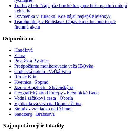
rýchlejšie?
Trailový beh: Najlepšie horské trasy pre bežcov, ktorí milujú
výhľady
Dovolenka v Turecku: Kde nájsť najlepšie letenky?
Teambuilding v Bratislave: Objavte ideálne miesto pre
firemnú akciu
Odporúčame
Handlová
Žilina
Považská Bystrica
Protipožiarna monitorovacia veža IBOvka
Gaderská dolina - Veľká Fatra
Rio de Klin
Kvetnica - Poprad
Jazero Blajzloch - Slovenský raj
Geografický stred Európy - Kremnické Bane
Vodná zážitková cesta - Oborín
Vyhliadková veža na Dubni - Žilina
Straník - vyhliadka nad Žilinou
Sandberg - Bratislava
Najpopulárnejšie lokality