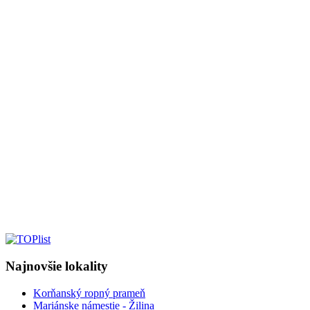
Najnovšie lokality
Korňanský ropný prameň
Mariánske námestie - Žilina