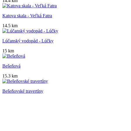
14.4 km
Katova skala - Veľká Fatra
14.5 km
Lúčanský vodopád - Lúčky
15 km
Bešeňová
15.3 km
Bešeňovské travertíny