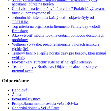
nečakanej búrke na horách
Čo si zbaliť na jednodňovú túru v lete? Praktická výbava na
turistiku bez zbytočností
Jednoduché riešenia na každý deň – objavte štýly od
TATUUM
Top miesta na organizáciu firemného Family day v okolí
Bratislavy
Ako vytvoriť módny look na cestách pomocou dostupných
produktov
Wellness vo výške: prečo regenerácia v horách účinkuje
rýchlejšie?
Trailový beh: Najlepšie horské trasy pre bežcov, ktorí milujú
výhľady
Dovolenka v Turecku: Kde nájsť najlepšie letenky?
Teambuilding v Bratislave: Objavte ideálne miesto pre
firemnú akciu
Odporúčame
Handlová
Žilina
Považská Bystrica
Protipožiarna monitorovacia veža IBOvka
Gaderská dolina - Veľká Fatra