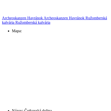
Archeoskanzen Havránok
Archeoskanzen Havránok
Ružomberská
kalvária
Ružomberská kalvária
Mapa:
Názov:
Čutkovská dolina