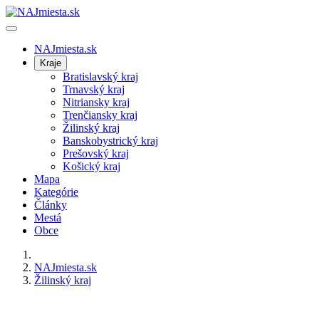
NAJmiesta.sk
Kraje
Bratislavský kraj
Trnavský kraj
Nitriansky kraj
Trenčiansky kraj
Žilinský kraj
Banskobystrický kraj
Prešovský kraj
Košický kraj
Mapa
Kategórie
Články
Mestá
Obce
NAJmiesta.sk
Žilinský kraj