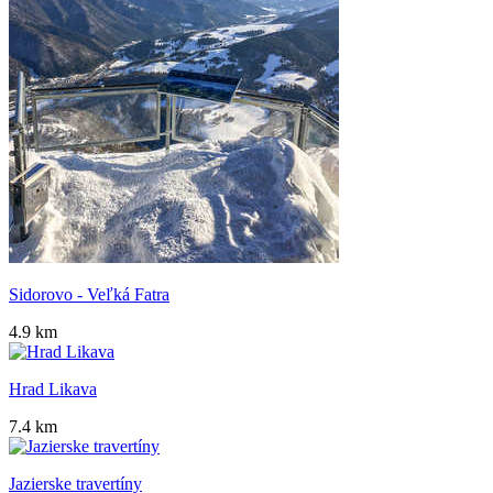
Sidorovo - Veľká Fatra
4.9 km
Hrad Likava
7.4 km
Jazierske travertíny