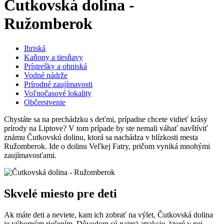
Čutkovská dolina -
Ružomberok
Ihriská
Kaňony a tiesňavy
Prístrešky a ohniská
Vodné nádrže
Prírodné zaujímavosti
Voľnočasové lokality
Občerstvenie
Chystáte sa na prechádzku s deťmi, prípadne chcete vidieť krásy
prírody na Liptove? V tom prípade by ste nemali váhať navštíviť
známu Čutkovskú dolinu, ktorá sa nachádza v blízkosti mesta
Ružomberok. Ide o dolinu Veľkej Fatry, pričom vyniká mnohými
zaujímavosťami.
Skvelé miesto pre deti
Ak máte deti a neviete, kam ich zobrať na výlet, Čutkovská dolina
je výborným riešením. Dôvodom sú najmä atrakcie, ktoré v nej