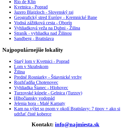
Rio de Klin
Kvetnica - Poprad
Jazero Blajzloch - Slovenský raj
Geografický stred Európy - Kremnické Bane
Vodná zážitková cesta - Oborín
Vyhliadková veža na Dubni - Žilina
Straník - vyhliadka nad Žilinou
Sandberg - Bratislava
Najpopulárnejšie lokality
Starý lom v Kvetnici - Poprad
Lom v Skrabskom
Žilina
Predné Rosniarky - Štiavnické vrchy
Rozhľadňa Chotenovec
Vyhliadka Šianec - Hlohovec
Turzovské kúpele - Gelnica (Turzov)
Hlbočiansky vodopád
Jelenia hora - Malé Karpaty
Kam na výlet so psom v okolí Bratislavy: 7 tipov + ako si
udržať čisté koberce
Kontakt:
info@najmiesta.sk