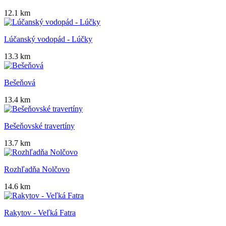
12.1 km
Lúčanský vodopád - Lúčky
13.3 km
Bešeňová
13.4 km
Bešeňovské travertíny
13.7 km
Rozhľadňa Nolčovo
14.6 km
Rakytov - Veľká Fatra