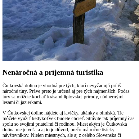
Nenáročná a príjemná turistika
Čutkovská dolina je vhodná pre tých, ktorí nevyžadujú príliš
náročné túry. Práve preto je určená aj pre tých najmenších. Počas
túry sa môžete kochať krásami liptovskej prírody, nádhernými
lesami či jazierkami.
V Čutkovskej doline nájdete aj lavičky, altánky a ohniská. Tie
môžete využiť kedykoľvek budete chcieť. Strávite tak príjemný čas
spolu so svojimi priateľmi či rodinou. Miest akým je Čutkovská
dolina nie je veľa a aj to je dôvod, prečo má ročne tisícky
návštevníkov. Nielen miestnych, ale aj z celého Slovenska či