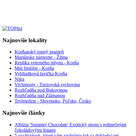
Najnovšie lokality
Korňanský ropný prameň
Mariánske námestie - Žilina
Replika veterného mlynu - Korňa
Múr histórie - Korňa
Vyhliadková lavička Korňa
Nitra
Vrchmosty - Turzovská vrchovina
Rozhľadňa pod Bukovinou
Rozhľadňa nad Zlámanou
Trojmedzie - Slovensko, Poľsko, Česko
Najnovšie články
Albízia 'Summer Chocolate' Exotický strom s jedinečnými
čokoládovými listami
5 vychytávok, ktoré vám zachránia krk (a doklady) pri