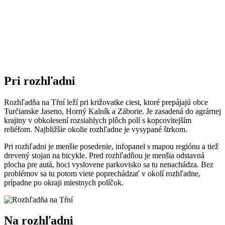
Pri rozhľadni
Rozhľadňa na Tŕní leží pri križovatke ciest, ktoré prepájajú obce
Turčianske Jaseno, Horný Kalník a Záborie. Je zasadená do agrárnej
krajiny v obkolesení rozsiahlych plôch polí s kopcovitejším
reliéfom. Najbližšie okolie rozhľadne je vysypané štrkom.
Pri rozhľadni je menšie posedenie, infopanel s mapou regiónu a tiež
drevený stojan na bicykle. Pred rozhľadňou je menšia odstavná
plocha pre autá, hoci vyslovene parkovisko sa tu nenachádza. Bez
problémov sa tu potom viete poprechádzať v okolí rozhľadne,
prípadne po okraji miestnych políčok.
Na rozhľadni