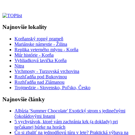
Najnovšie lokality
Korňanský ropný prameň
Mariánske námestie - Žilina
Replika veterného mlynu - Korňa
Múr histórie - Korňa
Vyhliadková lavička Korňa
Nitra
Vrchmosty - Turzovská vrchovina
Rozhľadňa pod Bukovinou
Rozhľadňa nad Zlámanou
Trojmedzie - Slovensko, Poľsko, Česko
Najnovšie články
Albízia 'Summer Chocolate' Exotický strom s jedinečnými
čokoládovými listami
5 vychytávok, ktoré vám zachránia krk (a doklady) pri
nečakanej búrke na horách
Čo si zbaliť na jednodňovú túru v lete? Praktická výbava na