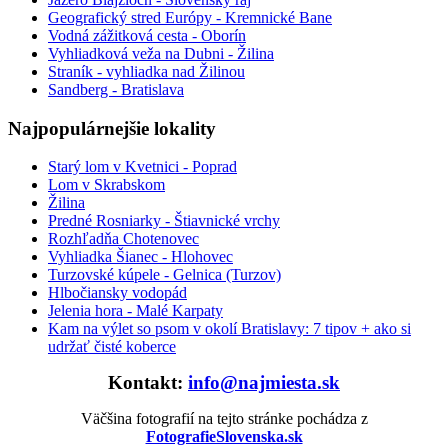
Geografický stred Európy - Kremnické Bane
Vodná zážitková cesta - Oborín
Vyhliadková veža na Dubni - Žilina
Straník - vyhliadka nad Žilinou
Sandberg - Bratislava
Najpopulárnejšie lokality
Starý lom v Kvetnici - Poprad
Lom v Skrabskom
Žilina
Predné Rosniarky - Štiavnické vrchy
Rozhľadňa Chotenovec
Vyhliadka Šianec - Hlohovec
Turzovské kúpele - Gelnica (Turzov)
Hlbočiansky vodopád
Jelenia hora - Malé Karpaty
Kam na výlet so psom v okolí Bratislavy: 7 tipov + ako si
udržať čisté koberce
Kontakt:
info@najmiesta.sk
Väčšina fotografií na tejto stránke pochádza z
FotografieSlovenska.sk