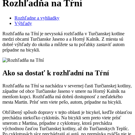
Rozhľadňa na Tŕní
Rozhľadne a vyhliadky
Výhľady
Rozhľadňa na Tŕní je nevysoká rozhľadňa v Turčianskej kotline
medzi obcami Turčianske Jaseno a a Horný Kalník. Z miesta sú
dobré výhľady do okolia a môžete sa tu poľahky zastaviť autom
prípadne na bicykli.
Ako sa dostať k rozhľadní na Tŕní
Rozhľadňa na Tŕní sa nachádza v severnej časti Turčianskej kotliny,
západne od obce Turčianske Jaseno v smere na Horný Kalník na
menšom kopci. Rozhľadňa má dobrú dostupnosť z neďalekého
mesta Martin. Prísť sem viete pešo, autom, prípadne na bicykli.
Obľúbený spôsob dopravy v tejto oblasti je bicykel, keďže oblasťou
prechádza niekoľko cyklotrás. Na bicykli sem preto viete prísť
smerom z Martina, prípadne z cyklotrasy, ktorá prechádza
východnou časťou Turčianskej kotliny, až do Turčianskych Teplíc.
Po cyklotrasách síce prechádzajú aj autá, no premávka zväčša nie je