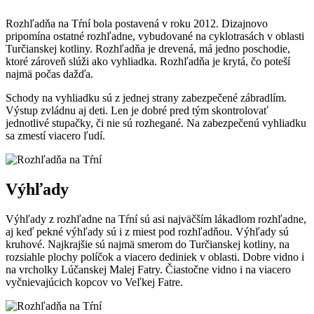
Rozhľadňa na Tŕní bola postavená v roku 2012. Dizajnovo
pripomína ostatné rozhľadne, vybudované na cyklotrasách v oblasti
Turčianskej kotliny. Rozhľadňa je drevená, má jedno poschodie,
ktoré zároveň slúži ako vyhliadka. Rozhľadňa je krytá, čo poteší
najmä počas dažďa.
Schody na vyhliadku sú z jednej strany zabezpečené zábradlím.
Výstup zvládnu aj deti. Len je dobré pred tým skontrolovať
jednotlivé stupačky, či nie sú rozhegané. Na zabezpečenú vyhliadku
sa zmestí viacero ľudí.
Výhľady
Výhľady z rozhľadne na Tŕní sú asi najväčším lákadlom rozhľadne,
aj keď pekné výhľady sú i z miest pod rozhľadňou. Výhľady sú
kruhové. Najkrajšie sú najmä smerom do Turčianskej kotliny, na
rozsiahle plochy políčok a viacero dediniek v oblasti. Dobre vidno i
na vrcholky Lúčanskej Malej Fatry. Čiastočne vidno i na viacero
vyčnievajúcich kopcov vo Veľkej Fatre.