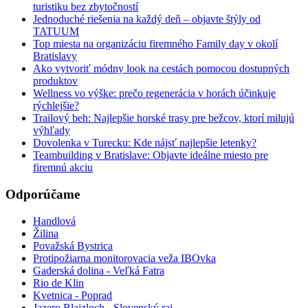
turistiku bez zbytočností
Jednoduché riešenia na každý deň – objavte štýly od
TATUUM
Top miesta na organizáciu firemného Family day v okolí
Bratislavy
Ako vytvoriť módny look na cestách pomocou dostupných
produktov
Wellness vo výške: prečo regenerácia v horách účinkuje
rýchlejšie?
Trailový beh: Najlepšie horské trasy pre bežcov, ktorí milujú
výhľady
Dovolenka v Turecku: Kde nájsť najlepšie letenky?
Teambuilding v Bratislave: Objavte ideálne miesto pre
firemnú akciu
Odporúčame
Handlová
Žilina
Považská Bystrica
Protipožiarna monitorovacia veža IBOvka
Gaderská dolina - Veľká Fatra
Rio de Klin
Kvetnica - Poprad
Jazero Blajzloch - Slovenský raj