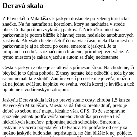
Deravá skala
Z Plaveckého Mikuláša s k jaskyni dostanete po zelenej turistickej
značke. Na ňu natrafíte za kostolom, ktorý sa nachádza v strede
obce. Ľudia pri ňom zvyknú aj parkovať. Niekoľko miest na
parkovanie je potom bližšie k hlavnej ceste, neďaleko autobusových
zastávok. Ak však chcete ušetriť čo najviac času, niekoľko miest na
parkovanie je aj za obcou po ceste, smerom k jaskyni. Je tu
infopanel a ceduľa s označením chránenej prírodnej rezervácie. Za
týmto miestom je zákaz vjazdu a autom sa ďalej nedostanete.
Cesta k jaskyni z obce je asfaltová s prímesou štrku. Na chodenie, či
bicykel je to úplná pohoda. Z trasy nemáte kde odbočiť a teda by ste
sa ani nemali kde stratiť. Zaujímavostí po ceste nie je veľa, možno
až na jednu zvláštnu kaplnku vo svahu, vedľa ktorej je lavička a tiež
oplotenie s vodárenským zdrojom.
Jaskyňa Deravá skala leží po pravej strane cesty, zhruba 1,5 km za
Plaveckým Mikulášom. Miesto sa dá ľahko prehliadnuť, preto je
dobré so sebou mať mapu, ideálne však GPS. To že ste správne
spoznáte jednak podľa vyšľapaného chodníka pri ceste a tiež
niekoľkých kameňov, pripomínajúcich schodisko. Smerom k
jaskyni je viacero popadaných balvanov. Pri pohľade od cesty sa
možno jaskyňa bude zdať neprístupná, no čím bližšie k nej pôjdete,