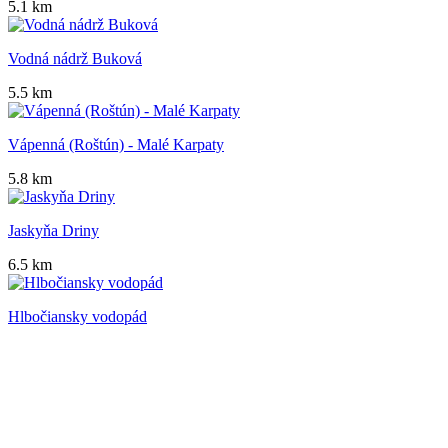
5.1 km
Vodná nádrž Buková
5.5 km
Vápenná (Roštún) - Malé Karpaty
5.8 km
Jaskyňa Driny
6.5 km
Hlbočiansky vodopád