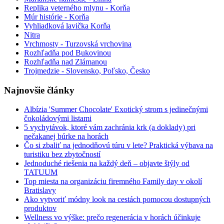
Replika veterného mlynu - Korňa
Múr histórie - Korňa
Vyhliadková lavička Korňa
Nitra
Vrchmosty - Turzovská vrchovina
Rozhľadňa pod Bukovinou
Rozhľadňa nad Zlámanou
Trojmedzie - Slovensko, Poľsko, Česko
Najnovšie články
Albízia 'Summer Chocolate' Exotický strom s jedinečnými
čokoládovými listami
5 vychytávok, ktoré vám zachránia krk (a doklady) pri
nečakanej búrke na horách
Čo si zbaliť na jednodňovú túru v lete? Praktická výbava na
turistiku bez zbytočností
Jednoduché riešenia na každý deň – objavte štýly od
TATUUM
Top miesta na organizáciu firemného Family day v okolí
Bratislavy
Ako vytvoriť módny look na cestách pomocou dostupných
produktov
Wellness vo výške: prečo regenerácia v horách účinkuje