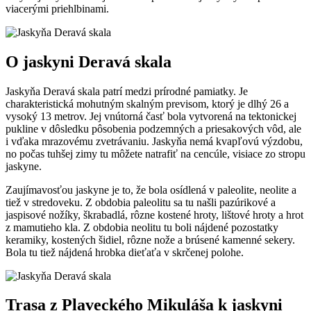
viacerými priehlbinami.
O jaskyni Deravá skala
Jaskyňa Deravá skala patrí medzi prírodné pamiatky. Je
charakteristická mohutným skalným previsom, ktorý je dlhý 26 a
vysoký 13 metrov. Jej vnútorná časť bola vytvorená na tektonickej
pukline v dôsledku pôsobenia podzemných a priesakových vôd, ale
i vďaka mrazovému zvetrávaniu. Jaskyňa nemá kvapľovú výzdobu,
no počas tuhšej zimy tu môžete natrafiť na cencúle, visiace zo stropu
jaskyne.
Zaujímavosťou jaskyne je to, že bola osídlená v paleolite, neolite a
tiež v stredoveku. Z obdobia paleolitu sa tu našli pazúrikové a
jaspisové nožíky, škrabadlá, rôzne kostené hroty, lištové hroty a hrot
z mamutieho kla. Z obdobia neolitu tu boli nájdené pozostatky
keramiky, kostených šidiel, rôzne nože a brúsené kamenné sekery.
Bola tu tiež nájdená hrobka dieťaťa v skrčenej polohe.
Trasa z Plaveckého Mikuláša k jaskyni