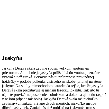
Jaskyňa
Jaskyňa Deravá skala zaujme svojim veľkým vnútorným
priestorom. A hoci nie je jaskyňa príliš dlhá do vnútra, je značne
vysoká a tiež široká. Pobavila nás tu prítomnosť provizórnej
hojdačky v podobe polienka visiaceho na skobe, pribitej na stene
jaskyne. Na skoby mimochodom narazíte častejšie, keďže jaskyňa
Deravá skala predstavuje aj menšiu lezeckú lokalitu. Tak isto tu
nájdete provizórne posedenie s ohniskom a dokonca aj metlu (aspoň
v našom prípade tak bolo). Jaskyňa Deravá skala má niekoľko
zaujímavých zákutí, vrátane dvoch menších, niekoľko metrov
dlhých jaskyniek. Zaujal nás tiež pohľad na jaskynný strop s