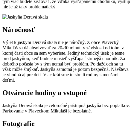
tým viac budete zisťovať, že vďaka vyšľapanému chodníku, výstup
nie je až taký problematický.
Náročnosť
Výlet k jaskyni Deravá skala nie je náročný. Z obce Plavecký
Mikuláš sa dá absolvovať za 20-30 minút, v závislosti od toho, z
ktorej časti obce sa sem vyberiete. Jediný technický úsek je tesne
pred jaskyňou, keď budete musieť vyšľapať strmejší chodník. Za
dobrého počasia by s tým nemal byť problém. Po dažďoch sa tu
však môže šmýkať. Jaskyňa samotná je potom bezpečná. Návšteva
je vhodná aj pre deti. Viac krát sme tu stretli rodiny s menšími
deťmi.
Otváracie hodiny a vstupné
Jaskyňa Deravá skala je celoročné prístupná jaskyňa bez poplatkov.
Parkovanie v Plaveckom Mikuláši je bezplatné.
Fotografie