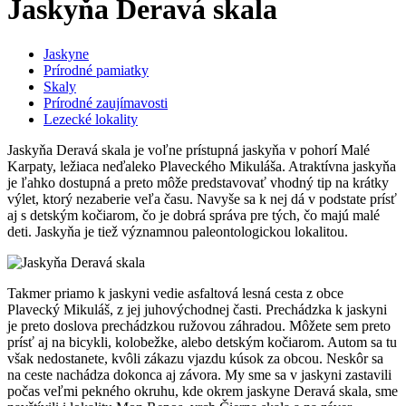
Jaskyňa Deravá skala
Jaskyne
Prírodné pamiatky
Skaly
Prírodné zaujímavosti
Lezecké lokality
Jaskyňa Deravá skala je voľne prístupná jaskyňa v pohorí Malé
Karpaty, ležiaca neďaleko Plaveckého Mikuláša. Atraktívna jaskyňa
je ľahko dostupná a preto môže predstavovať vhodný tip na krátky
výlet, ktorý nezaberie veľa času. Navyše sa k nej dá v podstate prísť
aj s detským kočiarom, čo je dobrá správa pre tých, čo majú malé
deti. Jaskyňa je tiež významnou paleontologickou lokalitou.
Takmer priamo k jaskyni vedie asfaltová lesná cesta z obce
Plavecký Mikuláš, z jej juhovýchodnej časti. Prechádzka k jaskyni
je preto doslova prechádzkou ružovou záhradou. Môžete sem preto
prísť aj na bicykli, kolobežke, alebo detským kočiarom. Autom sa tu
však nedostanete, kvôli zákazu vjazdu kúsok za obcou. Neskôr sa
na ceste nachádza dokonca aj závora. My sme sa v jaskyni zastavili
počas veľmi pekného okruhu, kde okrem jaskyne Deravá skala, sme