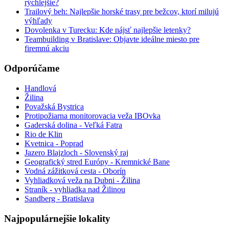
rýchlejšie?
Trailový beh: Najlepšie horské trasy pre bežcov, ktorí milujú
výhľady
Dovolenka v Turecku: Kde nájsť najlepšie letenky?
Teambuilding v Bratislave: Objavte ideálne miesto pre
firemnú akciu
Odporúčame
Handlová
Žilina
Považská Bystrica
Protipožiarna monitorovacia veža IBOvka
Gaderská dolina - Veľká Fatra
Rio de Klin
Kvetnica - Poprad
Jazero Blajzloch - Slovenský raj
Geografický stred Európy - Kremnické Bane
Vodná zážitková cesta - Oborín
Vyhliadková veža na Dubni - Žilina
Straník - vyhliadka nad Žilinou
Sandberg - Bratislava
Najpopulárnejšie lokality