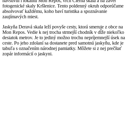
navštívili i lokalitu Mon Repos, vrch Čierna skala a na záver
fotogenické skaly Kršlenice. Tento poldenný okruh odporúčame
absolvovať každému, koho baví turistika a spoznávanie
zaujímavých miest.
Jaskyňa Deravá skala leží povyše cesty, ktorá smeruje z obce na
Mon Repos. Vedie k nej trocha strmejší chodník v dĺže niekoľko
desiatok metrov. Je to jediný možno trochu nepríjemnejší úsek na
ceste. Po jeho zdolaní sa dostanete pred samotnú jaskyňu, kde je
tabuľa s označením národnej pamiatky. Môžete si z nej prečítať
zopár informácií o jaskyni.