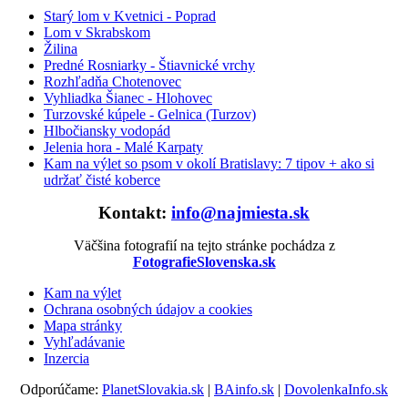
Starý lom v Kvetnici - Poprad
Lom v Skrabskom
Žilina
Predné Rosniarky - Štiavnické vrchy
Rozhľadňa Chotenovec
Vyhliadka Šianec - Hlohovec
Turzovské kúpele - Gelnica (Turzov)
Hlbočiansky vodopád
Jelenia hora - Malé Karpaty
Kam na výlet so psom v okolí Bratislavy: 7 tipov + ako si
udržať čisté koberce
Kontakt:
info@najmiesta.sk
Väčšina fotografií na tejto stránke pochádza z
FotografieSlovenska.sk
Kam na výlet
Ochrana osobných údajov a cookies
Mapa stránky
Vyhľadávanie
Inzercia
Odporúčame:
PlanetSlovakia.sk
|
BAinfo.sk
|
DovolenkaInfo.sk