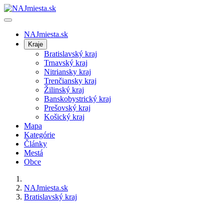
NAJmiesta.sk
Kraje
Bratislavský kraj
Trnavský kraj
Nitriansky kraj
Trenčiansky kraj
Žilinský kraj
Banskobystrický kraj
Prešovský kraj
Košický kraj
Mapa
Kategórie
Články
Mestá
Obce
NAJmiesta.sk
Bratislavský kraj