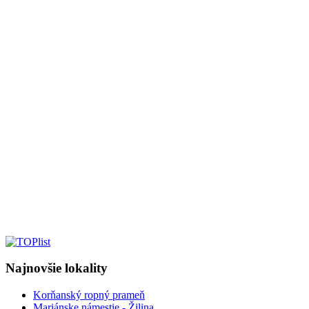
Najnovšie lokality
Korňanský ropný prameň
Mariánske námestie - Žilina