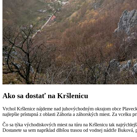
Ako sa dostať na Kršlenicu
Vrchol Kršlenice nájdeme nad juhovýchodným okrajom obce Plavecký M
najlepšie prístupná z oblasti Záhoria a záhorských miest. Za vcelku pri
Čo sa týka východiskových miest na túru na Kršlenicu tak najrýchlejší 
Dostanete sa sem napríklad dlhšou trasou od vodnej nádrže Buková, 