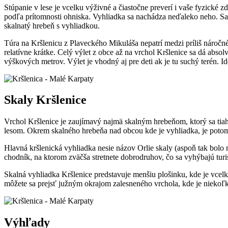
Stúpanie v lese je vcelku výživné a čiastočne preverí i vaše fyzické z
podľa prítomnosti ohniska. Vyhliadka sa nachádza neďaleko neho. Sam
skalnatý hrebeň s vyhliadkou.
Túra na Kršlenicu z Plaveckého Mikuláša nepatrí medzi príliš náročné
relatívne krátke. Celý výlet z obce až na vrchol Kršlenice sa dá absol
výškových metrov. Výlet je vhodný aj pre deti ak je tu suchý terén. 
Skaly Kršlenice
Vrchol Kršlenice je zaujímavý najmä skalným hrebeňom, ktorý sa tia
lesom. Okrem skalného hrebeňa nad obcou kde je vyhliadka, je potom
Hlavná kršlenická vyhliadka nesie názov Orlie skaly (aspoň tak bolo 
chodník, na ktorom zväčša stretnete dobrodruhov, čo sa vyhýbajú turi
Skalná vyhliadka Kršlenice predstavuje menšiu plošinku, kde je vcelku
môžete sa prejsť južným okrajom zalesneného vrchola, kde je niekoľko
Výhľady