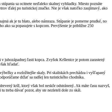
ch stúpania sa ocitnete neďaleko skalnej vyhliadky. Miesto poznáte
ov ďalej po turistickej značke. Nie je však natoľko zaujímavý, ako
najmä ak je tu blato, alebo námraza. Stúpanie je pomerne prudké, no
toho ako sa popasujete s kopcom. Prevýšenie je približne 250
 v juhozápadnej časti kopca. Zvyšok Kršlenice je potom zarastený
však hľadať.
ýbežky a rozložitejšie skaly. Pri skaliskách prechádza i vyšľapaný
odporúčame držať sa radšej len turistického chodníka.
i drevený kríž, ktorý však bol neskôr odstránený. Ak máte času nazvyš,
 treba dávať pozor, aby ste nezleteli dole zo skál.