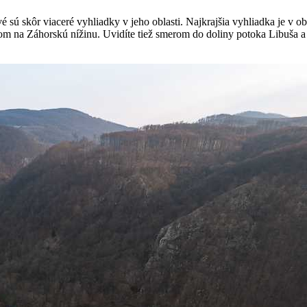
 sú skôr viaceré vyhliadky v jeho oblasti. Najkrajšia vyhliadka je v o
rom na Záhorskú nížinu. Uvidíte tiež smerom do doliny potoka Libuša a