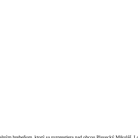
alným hrebeňom, ktorý sa rozprestiera nad obcou Plavecký Mikuláš. Lok