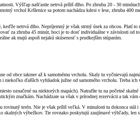
datnosti. Výšľap našťastie netrvá príliš dlho. Po zhruba 20 - 30 minúta
otný vrchol Kršlenice sa potom nachádza kdesi v lese, zhruba 400 metr
, keďže netrvá dlho. Nepríjemný je však strmý úsek za obcou. Platí to 
vovať za zhruba 45 minút, hoci je to dosť individuálne v závislosti od 
Ideálne ak majú aspoň nejakú skúsenosť s prudkejším stúpaním.
hne od obce takmer až k samotnému vrcholu. Skaly tu vyčnievajú najmä
 i niekoľko ďalších vyhliadok južne od samotného vrcholu. Treba ich 
miesto označené na niektorých mapách). Natrafíte tu na početné skalné v
stickým značkám. Nachádzate sa však v prírodnej rezervácii a tak vám 
 rovinatý terén. Nie je však príliš veľká. V minulosti tu dokonca stál 
 skalných výbežkov. Tie rovnako poskytujú zaujímavé výhľady, len si tu