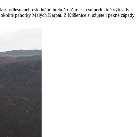
blasti odlesneného skalného hrebeňa. Z miesta sú perfektné výhľady
 okolité pahorky Malých Karpát. Z Kršlenice si užijete i pekné západy