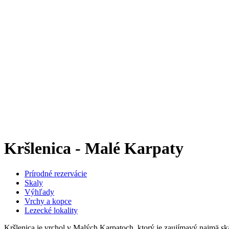
Kršlenica - Malé Karpaty
Prírodné rezervácie
Skaly
Výhľady
Vrchy a kopce
Lezecké lokality
Kršlenica je vrchol v Malých Karpatoch, ktorý je zaujímavý najmä sk