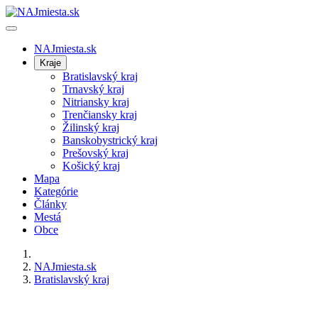
NAJmiesta.sk
Kraje
Bratislavský kraj
Trnavský kraj
Nitriansky kraj
Trenčiansky kraj
Žilinský kraj
Banskobystrický kraj
Prešovský kraj
Košický kraj
Mapa
Kategórie
Články
Mestá
Obce
NAJmiesta.sk
Bratislavský kraj