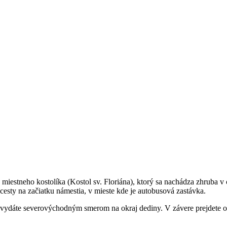
miestneho kostolíka (Kostol sv. Floriána), ktorý sa nachádza zhruba 
esty na začiatku námestia, v mieste kde je autobusová zastávka.
u sa vydáte severovýchodným smerom na okraj dediny. V závere prejdete