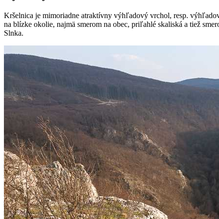
Kršelnica je mimoriadne atraktívny výhľadový vrchol, resp. výhľadové
na blízke okolie, najmä smerom na obec, priľahlé skaliská a tiež sme
Slnka.