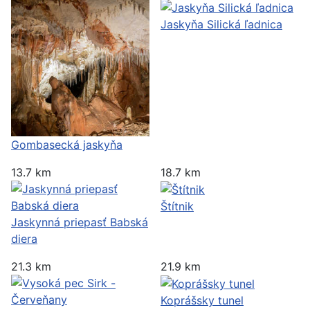
Jaskyňa Silická ľadnica
Gombasecká jaskyňa
13.7 km
18.7 km
Štítnik
Jaskynná priepasť Babská
diera
21.3 km
21.9 km
Koprášsky tunel