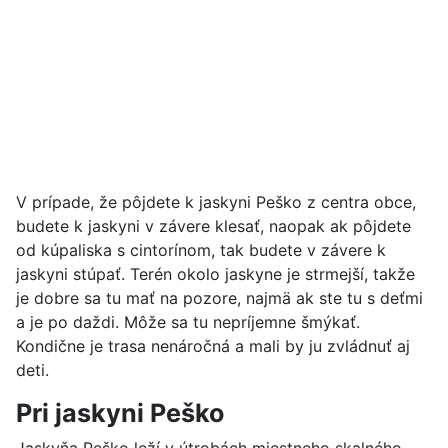
V prípade, že pôjdete k jaskyni Peško z centra obce,
budete k jaskyni v závere klesať, naopak ak pôjdete
od kúpaliska s cintorínom, tak budete v závere k
jaskyni stúpať. Terén okolo jaskyne je strmejší, takže
je dobre sa tu mať na pozore, najmä ak ste tu s deťmi
a je po daždi. Môže sa tu nepríjemne šmýkať.
Kondične je trasa nenáročná a mali by ju zvládnuť aj
deti.
Pri jaskyni Peško
Jaskyňa Peško leží v útrobách miestneho skalného