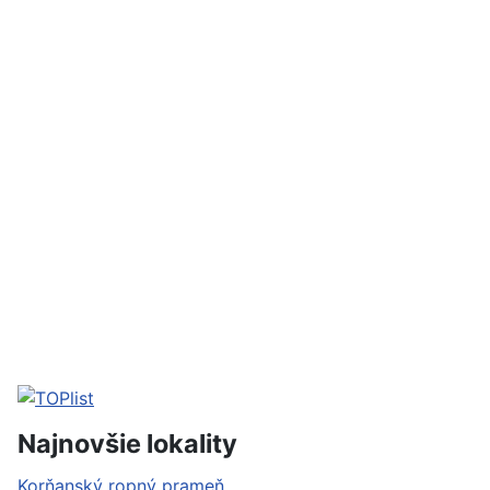
Najnovšie lokality
Korňanský ropný prameň