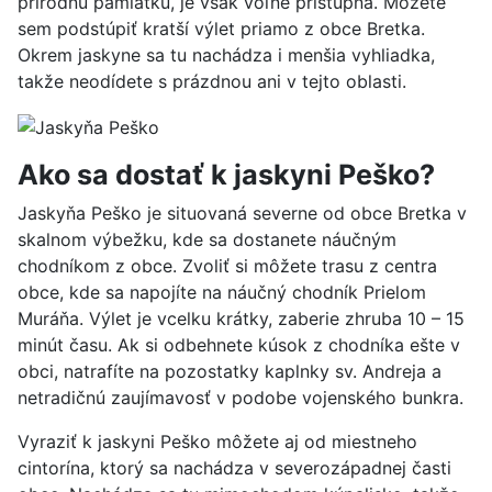
prírodnú pamiatku, je však voľne prístupná. Môžete
sem podstúpiť kratší výlet priamo z obce Bretka.
Okrem jaskyne sa tu nachádza i menšia vyhliadka,
takže neodídete s prázdnou ani v tejto oblasti.
Ako sa dostať k jaskyni Peško?
Jaskyňa Peško je situovaná severne od obce Bretka v
skalnom výbežku, kde sa dostanete náučným
chodníkom z obce. Zvoliť si môžete trasu z centra
obce, kde sa napojíte na náučný chodník Prielom
Muráňa. Výlet je vcelku krátky, zaberie zhruba 10 – 15
minút času. Ak si odbehnete kúsok z chodníka ešte v
obci, natrafíte na pozostatky kaplnky sv. Andreja a
netradičnú zaujímavosť v podobe vojenského bunkra.
Vyraziť k jaskyni Peško môžete aj od miestneho
cintorína, ktorý sa nachádza v severozápadnej časti