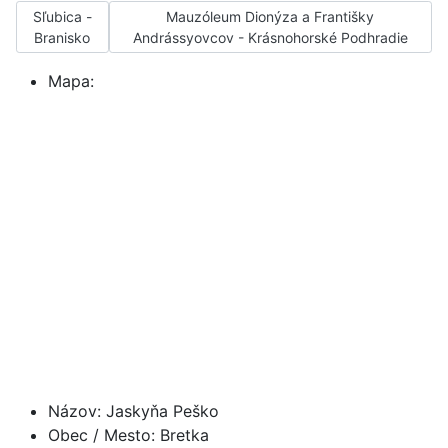
Sľubica - Branisko
Mauzóleum Dionýza a Františky Andrássyo
Sľubica -
Mauzóleum Dionýza a Františky
Branisko
Andrássyovcov - Krásnohorské Podhradie
Mapa:
Názov:
Jaskyňa Peško
Obec / Mesto:
Bretka