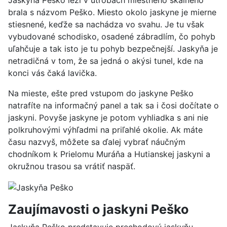
brala s názvom Peško. Miesto okolo jaskyne je mierne
stiesnené, keďže sa nachádza vo svahu. Je tu však
vybudované schodisko, osadené zábradlím, čo pohyb
uľahčuje a tak isto je tu pohyb bezpečnejší. Jaskyňa je
netradičná v tom, že sa jedná o akýsi tunel, kde na
konci vás čaká lavička.
Na mieste, ešte pred vstupom do jaskyne Peško
natrafíte na informačný panel a tak sa i čosi dočítate o
jaskyni. Povyše jaskyne je potom vyhliadka s ani nie
polkruhovými výhľadmi na priľahlé okolie. Ak máte
času nazvyš, môžete sa ďalej vybrať náučným
chodníkom k Prielomu Muráňa a Hutianskej jaskyni a
okružnou trasou sa vrátiť naspäť.
Zaujímavosti o jaskyni Peško
Jaskyňa Peško predstavuje prechodovú jaskyňu,