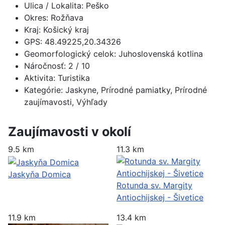
Ulica / Lokalita:
Peško
Okres:
Rožňava
Kraj:
Košický kraj
GPS:
48.49225,20.34326
Geomorfologický celok:
Juhoslovenská kotlina
Náročnosť:
2
/ 10
Aktivita:
Turistika
Kategórie:
Jaskyne, Prírodné pamiatky, Prírodné
zaujímavosti, Výhľady
Zaujímavosti v okolí
9.5 km
11.3 km
Jaskyňa Domica
Rotunda sv. Margity
Antiochijskej - Šivetice
11.9 km
13.4 km