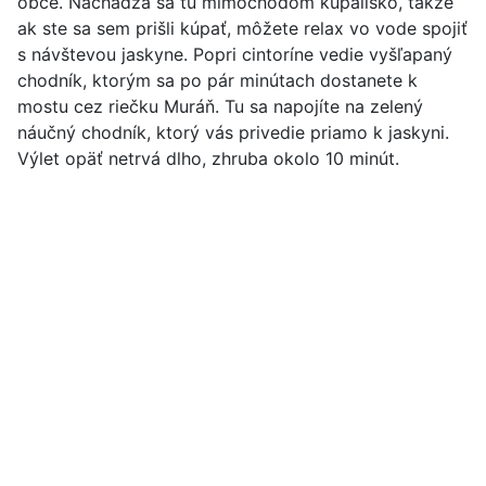
obce. Nachádza sa tu mimochodom kúpalisko, takže
ak ste sa sem prišli kúpať, môžete relax vo vode spojiť
s návštevou jaskyne. Popri cintoríne vedie vyšľapaný
chodník, ktorým sa po pár minútach dostanete k
mostu cez riečku Muráň. Tu sa napojíte na zelený
náučný chodník, ktorý vás privedie priamo k jaskyni.
Výlet opäť netrvá dlho, zhruba okolo 10 minút.