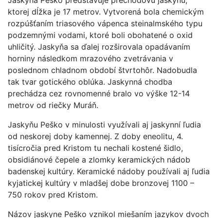
ktorej dĺžka je 17 metrov. Vytvorená bola chemickým
rozpúšťaním triasového vápenca steinalmského typu
podzemnými vodami, ktoré boli obohatené o oxid
uhličitý. Jaskyňa sa ďalej rozširovala opadávaním
horniny následkom mrazového zvetrávania v
poslednom chladnom období štvrtohôr. Nadobudla
tak tvar gotického oblúka. Jaskynná chodba
prechádza cez rovnomenné bralo vo výške 12-14
metrov od riečky Muráň.
Jaskyňu Peško v minulosti využívali aj jaskynní ľudia
od neskorej doby kamennej. Z doby eneolitu, 4.
tisícročia pred Kristom tu nechali kostené šidlo,
obsidiánové čepele a zlomky keramických nádob
badenskej kultúry. Keramické nádoby používali aj ľudia
kyjatickej kultúry v mladšej dobe bronzovej 1100 –
750 rokov pred Kristom.
Názov jaskyne Peško vznikol miešaním jazykov dvoch