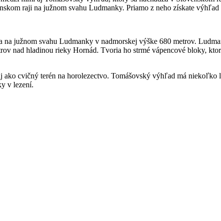
ovenskom raji na južnom svahu Ludmanky. Priamo z neho získate výhľad
 sa na južnom svahu Ludmanky v nadmorskej výške 680 metrov. Ludmank
rov nad hladinou rieky Hornád. Tvoria ho strmé vápencové bloky, ktoré
é aj ako cvičný terén na horolezectvo. Tomášovský výhľad má niekoľko 
ky v lezení.