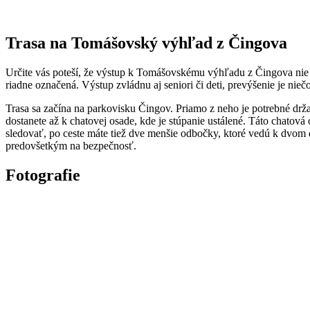
Trasa na Tomášovský výhľad z Čingova
Určite vás poteší, že výstup k Tomášovskému výhľadu z Čingova nie je 
riadne označená. Výstup zvládnu aj seniori či deti, prevýšenie je nie
Trasa sa začína na parkovisku Čingov. Priamo z neho je potrebné drža
dostanete až k chatovej osade, kde je stúpanie ustálené. Táto chatová
sledovať, po ceste máte tiež dve menšie odbočky, ktoré vedú k dvom 
predovšetkým na bezpečnosť.
Fotografie