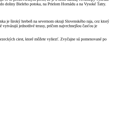
 do doliny Bieleho potoka, na Prielom Hornádu a na Vysoké Tatry.
a je široký hrebeň na severnom okraji Slovenského raja, cez ktorý
 vytvárajú jednotlivé terasy, pričom najvrchnejšou časťou je
lezeckých ciest, ktoré môžete vyliezť. Zvyčajne sú pomenované po