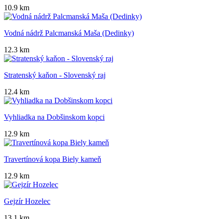
10.9 km
Vodná nádrž Palcmanská Maša (Dedinky)
12.3 km
Stratenský kaňon - Slovenský raj
12.4 km
Vyhliadka na Dobšinskom kopci
12.9 km
Travertínová kopa Biely kameň
12.9 km
Gejzír Hozelec
13.1 km