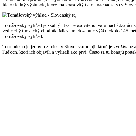
Ide o skalný výstupok, ktorý má terasovitý tvar a nachádza sa v Sl
Tomášovský výhľad je skalný útvar terasovitého tvaru nachádzajúci
vedie žltý turistický chodník. Miestami dosahuje výšku okolo 145 met
Tomášovský výhľad.
Toto miesto je jedným z miest v Slovenskom raji, ktoré je využívan
ľuďoch, ktorí ich objavili a vyliezli ako prví. Často sa tu konajú prete