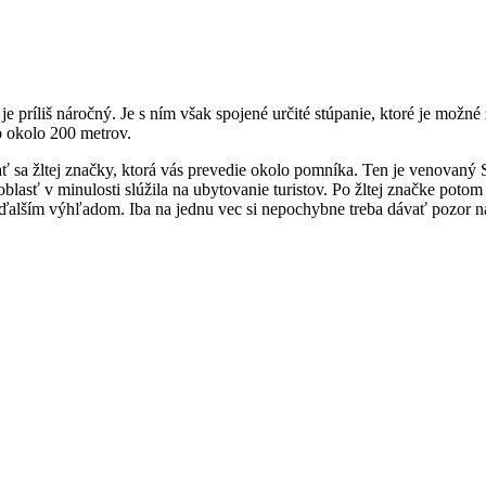
príliš náročný. Je s ním však spojené určité stúpanie, ktoré je možné z
čo okolo 200 metrov.
ť sa žltej značky, ktorá vás prevedie okolo pomníka. Ten je venovaný S
 oblasť v minulosti slúžila na ubytovanie turistov. Po žltej značke poto
ďalším výhľadom. Iba na jednu vec si nepochybne treba dávať pozor na