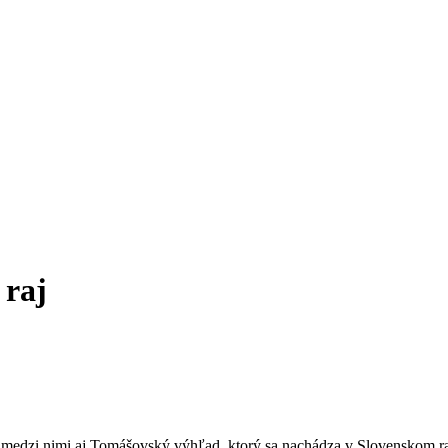
 raj
je medzi nimi aj Tomášovský výhľad, ktorý sa nachádza v Slovenskom ra