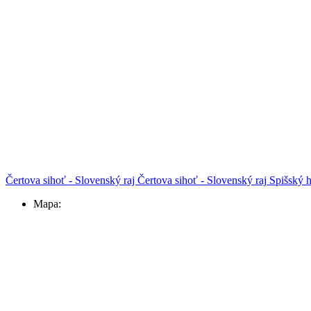
Čertova sihoť - Slovenský raj
Čertova sihoť - Slovenský raj
Spišský 
Mapa: