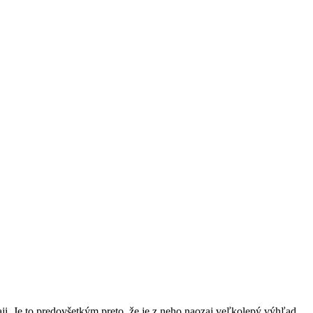
ji. Je to predovšetkým preto, že je z neho naozaj veľkolepý výhľad.