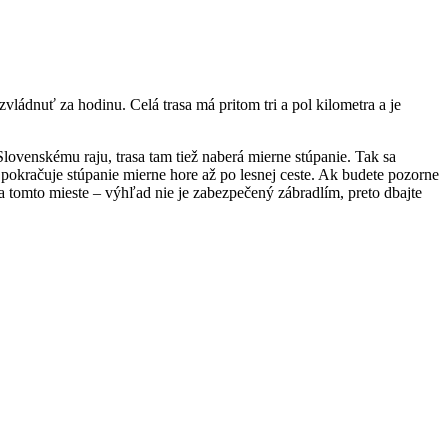
vládnuť za hodinu. Celá trasa má pritom tri a pol kilometra a je
lovenskému raju, trasa tam tiež naberá mierne stúpanie. Tak sa
m pokračuje stúpanie mierne hore až po lesnej ceste. Ak budete pozorne
 tomto mieste – výhľad nie je zabezpečený zábradlím, preto dbajte