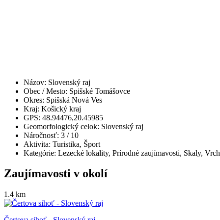
Názov:
Slovenský raj
Obec / Mesto:
Spišské Tomášovce
Okres:
Spišská Nová Ves
Kraj:
Košický kraj
GPS:
48.94476,20.45985
Geomorfologický celok:
Slovenský raj
Náročnosť:
3
/ 10
Aktivita:
Turistika, Šport
Kategórie:
Lezecké lokality, Prírodné zaujímavosti, Skaly, Vr
Zaujímavosti v okolí
1.4 km
Čertova sihoť - Slovenský raj