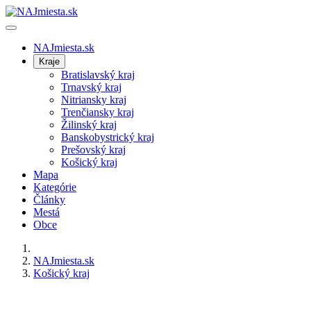
NAJmiesta.sk
Kraje
Bratislavský kraj
Trnavský kraj
Nitriansky kraj
Trenčiansky kraj
Žilinský kraj
Banskobystrický kraj
Prešovský kraj
Košický kraj
Mapa
Kategórie
Články
Mestá
Obce
NAJmiesta.sk
Košický kraj