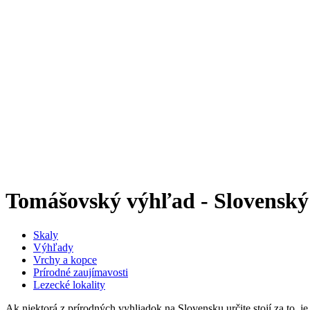
Tomášovský výhľad - Slovenský
Skaly
Výhľady
Vrchy a kopce
Prírodné zaujímavosti
Lezecké lokality
Ak niektorá z prírodných vyhliadok na Slovensku určite stojí za to, 