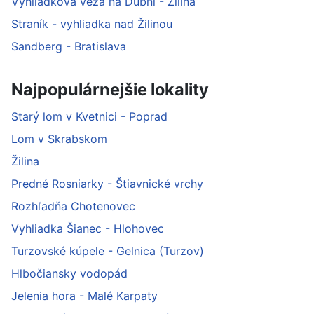
Vyhliadková veža na Dubni - Žilina
Straník - vyhliadka nad Žilinou
Sandberg - Bratislava
Najpopulárnejšie lokality
Starý lom v Kvetnici - Poprad
Lom v Skrabskom
Žilina
Predné Rosniarky - Štiavnické vrchy
Rozhľadňa Chotenovec
Vyhliadka Šianec - Hlohovec
Turzovské kúpele - Gelnica (Turzov)
Hlbočiansky vodopád
Jelenia hora - Malé Karpaty