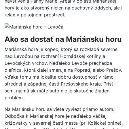
navštívenia Panny Márie. Areál v oblasti Mariánskej
hory je ako stvorený nielen na duchovný oddych, ale i
relax v pokojnom prostredí.
Ako sa dostať na Mariánsku horu
Mariánska hora je kopec, ktorý sa rozkladá severne
nad Levočou na rozhraní Hornádskej kotliny a
Levočských vrchov. Neďaleko Levoče prechádza
diaľnica, ktorá ďalej smeruje na Poprad, alebo Prešov.
Vďaka tomu má lokalita dobru dostupnosť v rámci
strednej a západnej časti Prešovského kraja. Prísť
sem, najmä ak máte auto nie je skutočne žiaden
problém.
Na Mariánsku horu sa viete vyviezť priamo autom.
Odbočka k Mariánskej hore je neďaleko väčšej
križovatky v severnej časti mesta (pri Košickej bráne).