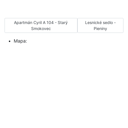
Apartmán Cyril A 104 - Starý Smokovec
Lesnické sedlo - Pieni
Apartmán Cyril A 104 - Starý
Lesnické sedlo -
Smokovec
Pieniny
Mapa: