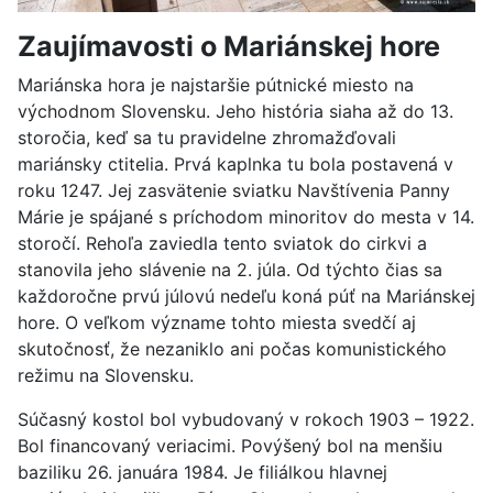
Zaujímavosti o Mariánskej hore
Mariánska hora je najstaršie pútnické miesto na
východnom Slovensku. Jeho história siaha až do 13.
storočia, keď sa tu pravidelne zhromažďovali
mariánsky ctitelia. Prvá kaplnka tu bola postavená v
roku 1247. Jej zasvätenie sviatku Navštívenia Panny
Márie je spájané s príchodom minoritov do mesta v 14.
storočí. Rehoľa zaviedla tento sviatok do cirkvi a
stanovila jeho slávenie na 2. júla. Od týchto čias sa
každoročne prvú júlovú nedeľu koná púť na Mariánskej
hore. O veľkom význame tohto miesta svedčí aj
skutočnosť, že nezaniklo ani počas komunistického
režimu na Slovensku.
Súčasný kostol bol vybudovaný v rokoch 1903 – 1922.
Bol financovaný veriacimi. Povýšený bol na menšiu
baziliku 26. januára 1984. Je filiálkou hlavnej