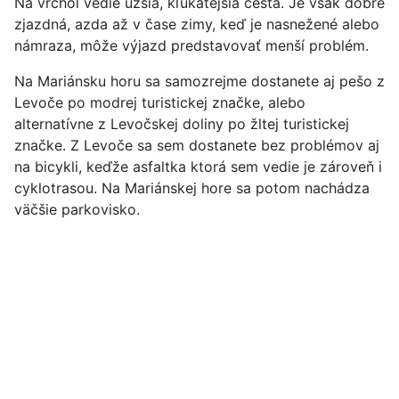
Na vrchol vedie užšia, kľukatejšia cesta. Je však dobre
zjazdná, azda až v čase zimy, keď je nasnežené alebo
námraza, môže výjazd predstavovať menší problém.
Na Mariánsku horu sa samozrejme dostanete aj pešo z
Levoče po modrej turistickej značke, alebo
alternatívne z Levočskej doliny po žltej turistickej
značke. Z Levoče sa sem dostanete bez problémov aj
na bicykli, keďže asfaltka ktorá sem vedie je zároveň i
cyklotrasou. Na Mariánskej hore sa potom nachádza
väčšie parkovisko.