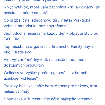
5 vychytávok, ktoré vám zachránia krk (a doklady) pri
nečakanej búrke na horách
Čo si zbaliť na jednodňovú túru v lete? Praktická
výbava na turistiku bez zbytočností
Jednoduché riešenia na každý deň – objavte štýly od
TATUUM
Top miesta na organizáciu firemného Family day v
okolí Bratislavy
Ako vytvoriť módny look na cestách pomocou
dostupných produktov
Wellness vo výške: prečo regenerácia v horách
účinkuje rýchlejšie?
Trailový beh: Najlepšie horské trasy pre bežcov, ktorí
milujú výhľady
Dovolenka v Turecku: Kde nájsť najlepšie letenky?