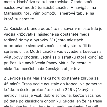
mesta. Nachádza sa tu i parkovisko. Z tade stačí
nasledovať modrú turistickú značku. V navigácii na
Mariánsku horu vám pomôžu i smerové tabule, na
ktoré tu narazíte.
Za Košickou bránou odbočíte na sever v mieste kde je
väčšia križovatka, následne sa dostanete medzi
rodinné domy a bytovky. V týchto miestach
odporúčame sledovať značenie, aby ste trafili tie
správne ulice. Modrá značka vás vyvedie z Levoče na
výstupový chodník. Jedná sa o asfaltku ktorá končí až
pri Bazilike navštívenia Panny Márie. Po ceste je
niekoľko menších náboženských objektov.
Z Levoče sa na Mariánsku horu dostanete zhruba za
45 minút. Trasa vedie neustále do kopca. Na pomerne
krátkom úseku prekonáte zhruba 225 výškových
metrov. Trasa je však dobre schodná, keďže väčšinou
pôjdete po klasickom chodníku. Škoda len že na trase
nie je viac lavičiek, kde by si mohli oddýchnuť starší