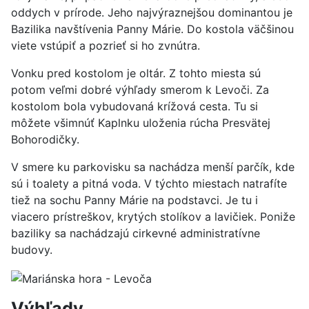
oddych v prírode. Jeho najvýraznejšou dominantou je
Bazilika navštívenia Panny Márie. Do kostola väčšinou
viete vstúpiť a pozrieť si ho zvnútra.
Vonku pred kostolom je oltár. Z tohto miesta sú
potom veľmi dobré výhľady smerom k Levoči. Za
kostolom bola vybudovaná krížová cesta. Tu si
môžete všimnúť Kaplnku uloženia rúcha Presvätej
Bohorodičky.
V smere ku parkovisku sa nachádza menší parčík, kde
sú i toalety a pitná voda. V týchto miestach natrafíte
tiež na sochu Panny Márie na podstavci. Je tu i
viacero prístreškov, krytých stolíkov a lavičiek. Poniže
baziliky sa nachádzajú cirkevné administratívne
budovy.
Výhľady