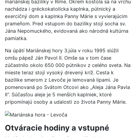
mariánskej baziliky v Ríme. Okrem kostola sa na vrchu
nachádza i gréckokatolícka kaplnka, pútnický a
exercičný dom a kaplnka Panny Márie s vyvierajúcim
prameňom. Pred vstupom do baziliky stojí socha sv.
Jána Nepomuckého, evidovaná ako národná kultúrna
pamiatka.
Na úpätí Mariánskej hory 3.júla v roku 1995 slúžil
omšu pápež Ján Pavol II. Omše sa v tom čase
zúčastnilo okolo 650 000 pútnikov z celého sveta. Na
mieste teraz stojí vysoký drevený kríž. Cesta k
bazilike smerom z Levoče je lemovaná lipami. Je
pomenovaná po Svätom Otcovi ako „Aleja Jána Pavla
II“. Súčasťou aleje je 5 menších kaplniek, ktoré
pripomínajú osoby a udalosti zo života Panny Márie.
Otváracie hodiny a vstupné