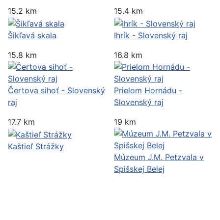
15.2 km
15.4 km
Šikľavá skala
Ihrík - Slovenský raj
15.8 km
16.8 km
Čertova sihoť - Slovenský
Prielom Hornádu -
raj
Slovenský raj
17.7 km
19 km
Kaštieľ Strážky
Múzeum J.M. Petzvala v
Spišskej Belej