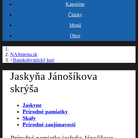
Kategórie
Články
Mestá
Obce
NAJmiesta.sk
Banskobystrický kraj
Jaskyňa Jánošíkova
skrýša
Jaskyne
Prírodné pamiatky
Skaly
Prírodné zaujímavosti
Prírodná pamiatka jaskyňa Jánošíkova