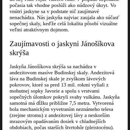
počasia tak vhodne poslúži ako núdzový úkryt. Vo
vnútri jaskyne sa v podstate nič zaujímavé
nenachádza. Nás jaskyňa najviac zaujala ako súčasť
sopečnej skaly, keďže celá lokalita pôsobí vizuálne
veľmi atraktívnym dojmom.
Zaujímavosti o jaskyni Jánošíkova
skrýša
Jaskyňa Jánošíkova skrýša sa nachádza v
andezitovom masíve Budinskej skaly. Andezitová
láva na Budinskej skale je zvyškom lávových
pokrovov, ktoré sa pred 13 mil. rokmi vyliali z
mohutnej sopky Javorie a spolu s vrstvami
sopečných úlomkov pokryli svahy vulkánu. Jaskyňa
samotná má dĺžku približne 7,5 metra. Vytvorená
bola mechanickým vyvetraním neznámeho telesa
(zrejme stromu) z andezitovej lávy a neskorším
mrazovým opadávaním dosiek v chladnejších
obdobiach, počas starších štvrtohôr (pleistocénu).