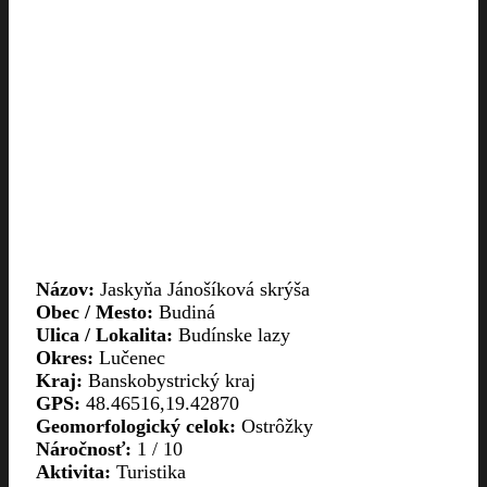
Názov:
Jaskyňa Jánošíková skrýša
Obec / Mesto:
Budiná
Ulica / Lokalita:
Budínske lazy
Okres:
Lučenec
Kraj:
Banskobystrický kraj
GPS:
48.46516,19.42870
Geomorfologický celok:
Ostrôžky
Náročnosť:
1
/ 10
Aktivita:
Turistika