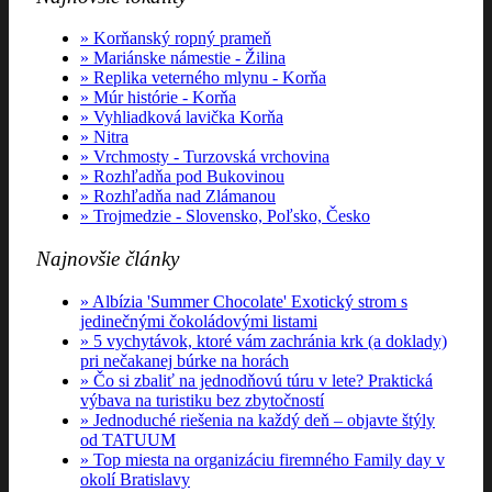
Korňanský ropný prameň
Mariánske námestie - Žilina
Replika veterného mlynu - Korňa
Múr histórie - Korňa
Vyhliadková lavička Korňa
Nitra
Vrchmosty - Turzovská vrchovina
Rozhľadňa pod Bukovinou
Rozhľadňa nad Zlámanou
Trojmedzie - Slovensko, Poľsko, Česko
Najnovšie články
Albízia 'Summer Chocolate' Exotický strom s
jedinečnými čokoládovými listami
5 vychytávok, ktoré vám zachránia krk (a doklady)
pri nečakanej búrke na horách
Čo si zbaliť na jednodňovú túru v lete? Praktická
výbava na turistiku bez zbytočností
Jednoduché riešenia na každý deň – objavte štýly
od TATUUM
Top miesta na organizáciu firemného Family day v
okolí Bratislavy