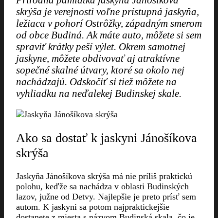
skrýša je verejnosti voľne prístupná jaskyňa,
ležiaca v pohorí Ostrôžky, západným smerom
od obce Budiná. Ak máte auto, môžete si sem
spraviť krátky peší výlet. Okrem samotnej
jaskyne, môžete obdivovať aj atraktívne
sopečné skalné útvary, ktoré sa okolo nej
nachádzajú. Odskočiť si tiež môžete na
vyhliadku na neďalekej Budinskej skale.
Ako sa dostať k jaskyni Jánošíkova
skrýša
Jaskyňa Jánošíkova skrýša má nie príliš praktickú
polohu, keďže sa nachádza v oblasti Budinských
lazov, južne od Detvy. Najlepšie je preto prísť sem
autom. K jaskyni sa potom najpraktickejšie
dostanete z miesta s názvom Budinská skala, čo je