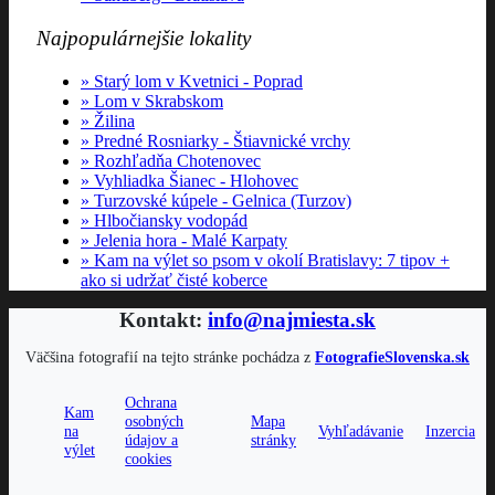
Najpopulárnejšie lokality
Starý lom v Kvetnici - Poprad
Lom v Skrabskom
Žilina
Predné Rosniarky - Štiavnické vrchy
Rozhľadňa Chotenovec
Vyhliadka Šianec - Hlohovec
Turzovské kúpele - Gelnica (Turzov)
Hlbočiansky vodopád
Jelenia hora - Malé Karpaty
Kam na výlet so psom v okolí Bratislavy: 7 tipov +
ako si udržať čisté koberce
Kontakt:
info@najmiesta.sk
Väčšina fotografií na tejto stránke pochádza z
FotografieSlovenska.sk
Ochrana
Kam
osobných
Mapa
na
Vyhľadávanie
Inzercia
údajov a
stránky
výlet
cookies