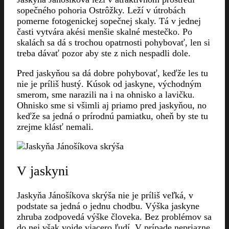
sopečného pohoria Ostrôžky. Leží v útrobách
pomerne fotogenickej sopečnej skaly. Tá v jednej
časti vytvára akési menšie skalné mestečko. Po
skalách sa dá s trochou opatrnosti pohybovať, len si
treba dávať pozor aby ste z nich nespadli dole.
Pred jaskyňou sa dá dobre pohybovať, keďže les tu
nie je príliš hustý. Kúsok od jaskyne, východným
smerom, sme narazili na i na ohnisko a lavičku.
Ohnisko sme si všimli aj priamo pred jaskyňou, no
keďže sa jedná o prírodnú pamiatku, oheň by ste tu
zrejme klásť nemali.
V jaskyni
Jaskyňa Jánošíkova skrýša nie je príliš veľká, v
podstate sa jedná o jednu chodbu. Výška jaskyne
zhruba zodpovedá výške človeka. Bez problémov sa
do nej však vojde viacero ľudí. V prípade nepriazne