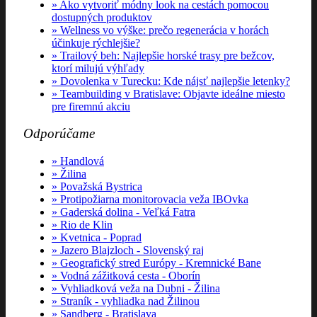
Ako vytvoriť módny look na cestách pomocou
dostupných produktov
Wellness vo výške: prečo regenerácia v horách
účinkuje rýchlejšie?
Trailový beh: Najlepšie horské trasy pre bežcov,
ktorí milujú výhľady
Dovolenka v Turecku: Kde nájsť najlepšie letenky?
Teambuilding v Bratislave: Objavte ideálne miesto
pre firemnú akciu
Odporúčame
Handlová
Žilina
Považská Bystrica
Protipožiarna monitorovacia veža IBOvka
Gaderská dolina - Veľká Fatra
Rio de Klin
Kvetnica - Poprad
Jazero Blajzloch - Slovenský raj
Geografický stred Európy - Kremnické Bane
Vodná zážitková cesta - Oborín
Vyhliadková veža na Dubni - Žilina
Straník - vyhliadka nad Žilinou
Sandberg - Bratislava