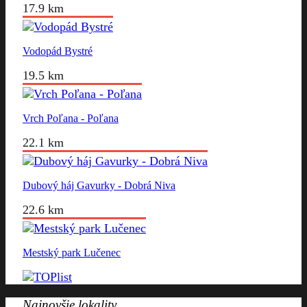
17.9 km
Vodopád Bystré
19.5 km
Vrch Poľana - Poľana
22.1 km
Dubový háj Gavurky - Dobrá Niva
22.6 km
Mestský park Lučenec
Najnovšie lokality