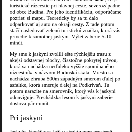
turistické rázcestie pri hlavnej ceste, severozápadne
od obce Budiná. Pre jeho identifikáciu, odporúčame
pozrieť si mapu. Teoreticky by sa tu dalo
odparkovať aj auto na okraji cesty. Z tade potom
stačí nasledovať zelenú turistickú značku, ktorá vás
privedie k samotnej jaskyni. Výlet zaberie 5-10
minút.
My sme k jaskyni zvolili ešte rýchlejšiu trasu z
akejsi odstavnej plochy, čiastočne pokrytej trávou,
ktorá sa nachádza neďaleko vyššie spomínaného
rázcestníka s názvom Budinská skala. Miesto sa
nachádza zhruba 500m západným smerom ďalej po
asfaltke, ktorá smeruje ďalej na Podkriváň. Tu
potom narazíte na smerovník, ktorý vás k jaskyni
odnaviguje. Prechádzka lesom k jaskyni zaberie
doslova pár minút.
Pri jaskyni
Jaskyňa Jánošíkova leží v atraktívnom prostredí