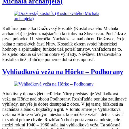
Michala archanjela)
Kultúrna pamiatka Dražovský kostolík (Kostol svätého Michala
archanjela) je jeden z najstarších kostolov na Slovensku. Pochádza z
prvej polovice 11. storočia. Nachádza sa nad obcou Dražovce, čo je
jedna z mestských častí Nitry. Kostolík okrem svojej historickej
hodnoty a spirituálnej funkcie tiež poteší turistov, vzhľadom na to,
že z jeho okolia sú veľmi dobré výhľady. Návštevu Dražovského
kostolíka tiež uľahčuje pomerne dobrá dostupnosť.
Vyhliadková veža na Hôrke – Podhorany
Atraktívny tip na výlet neďaleko Nitry predstavuje Vyhliadková
veža na Hôrke nad obcou Podhorany. Rozhľadňa ponúka zaujímavé
výhľady, navyše je dobre dostupná z obce. V jej tesnej blízkosti sa
nachádza altánok, hojdačky a gril. V tomto smere je Vyhliadková
veža na Hôrke vďačným miestom, kde môžete vziať i deti a stráviť
tu s nimi pekné chvíle. Rozhľadňa bola postavená na mieste, kde
medzi rokmi 1940 – 1960 stála iná vyhliadková veža. Ta súčasná