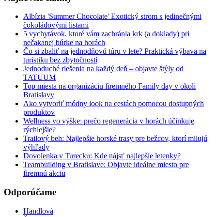
Albízia 'Summer Chocolate' Exotický strom s jedinečnými
čokoládovými listami
5 vychytávok, ktoré vám zachránia krk (a doklady) pri
nečakanej búrke na horách
Čo si zbaliť na jednodňovú túru v lete? Praktická výbava na
turistiku bez zbytočností
Jednoduché riešenia na každý deň – objavte štýly od
TATUUM
Top miesta na organizáciu firemného Family day v okolí
Bratislavy
Ako vytvoriť módny look na cestách pomocou dostupných
produktov
Wellness vo výške: prečo regenerácia v horách účinkuje
rýchlejšie?
Trailový beh: Najlepšie horské trasy pre bežcov, ktorí milujú
výhľady
Dovolenka v Turecku: Kde nájsť najlepšie letenky?
Teambuilding v Bratislave: Objavte ideálne miesto pre
firemnú akciu
Odporúčame
Handlová