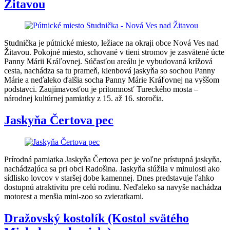
Žitavou
Studnička je pútnické miesto, ležiace na okraji obce Nová Ves nad
Žitavou. Pokojné miesto, schované v tieni stromov je zasvätené úcte
Panny Márii Kráľovnej. Súčasťou areálu je vybudovaná krížová
cesta, nachádza sa tu prameň, klenbová jaskyňa so sochou Panny
Márie a neďaleko ďalšia socha Panny Márie Kráľovnej na vyššom
podstavci. Zaujímavosťou je prítomnosť Tureckého mosta –
národnej kultúrnej pamiatky z 15. až 16. storočia.
Jaskyňa Čertova pec
Prírodná pamiatka Jaskyňa Čertova pec je voľne prístupná jaskyňa,
nachádzajúca sa pri obci Radošina. Jaskyňa slúžila v minulosti ako
sídlisko lovcov v staršej dobe kamennej. Dnes predstavuje ľahko
dostupnú atraktivitu pre celú rodinu. Neďaleko sa navyše nachádza
motorest a menšia mini-zoo so zvieratkami.
Dražovský kostolík (Kostol svätého