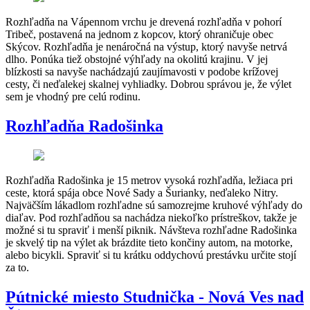
Rozhľadňa na Vápennom vrchu je drevená rozhľadňa v pohorí
Tribeč, postavená na jednom z kopcov, ktorý ohraničuje obec
Skýcov. Rozhľadňa je nenáročná na výstup, ktorý navyše netrvá
dlho. Ponúka tiež obstojné výhľady na okolitú krajinu. V jej
blízkosti sa navyše nachádzajú zaujímavosti v podobe krížovej
cesty, či neďalekej skalnej vyhliadky. Dobrou správou je, že výlet
sem je vhodný pre celú rodinu.
Rozhľadňa Radošinka
Rozhľadňa Radošinka je 15 metrov vysoká rozhľadňa, ležiaca pri
ceste, ktorá spája obce Nové Sady a Šurianky, neďaleko Nitry.
Najväčším lákadlom rozhľadne sú samozrejme kruhové výhľady do
diaľav. Pod rozhľadňou sa nachádza niekoľko prístreškov, takže je
možné si tu spraviť i menší piknik. Návšteva rozhľadne Radošinka
je skvelý tip na výlet ak brázdite tieto končiny autom, na motorke,
alebo bicykli. Spraviť si tu krátku oddychovú prestávku určite stojí
za to.
Pútnické miesto Studnička - Nová Ves nad