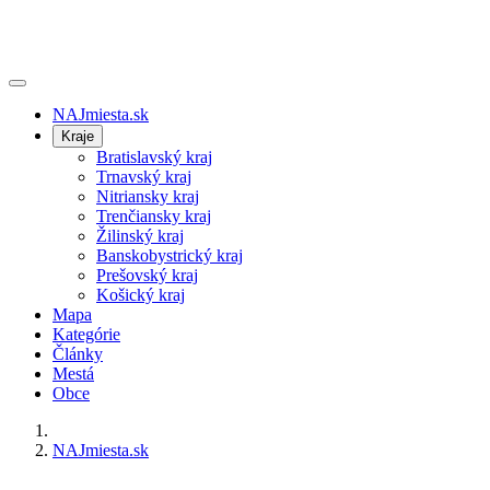
NAJmiesta.sk
Kraje
Bratislavský kraj
Trnavský kraj
Nitriansky kraj
Trenčiansky kraj
Žilinský kraj
Banskobystrický kraj
Prešovský kraj
Košický kraj
Mapa
Kategórie
Články
Mestá
Obce
NAJmiesta.sk