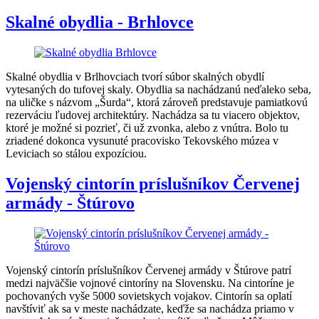
Skalné obydlia - Brhlovce
Skalné obydlia v Brlhovciach tvorí súbor skalných obydlí
vytesaných do tufovej skaly. Obydlia sa nachádzanú neďaleko seba,
na uličke s názvom „Šurda“, ktorá zároveň predstavuje pamiatkovú
rezerváciu ľudovej architektúry. Nachádza sa tu viacero objektov,
ktoré je možné si pozrieť, či už zvonka, alebo z vnútra. Bolo tu
zriadené dokonca vysunuté pracovisko Tekovského múzea v
Leviciach so stálou expozíciou.
Vojenský cintorín príslušníkov Červenej
armády - Štúrovo
Vojenský cintorín príslušníkov Červenej armády v Štúrove patrí
medzi najväčšie vojnové cintoríny na Slovensku. Na cintoríne je
pochovaných vyše 5000 sovietskych vojakov. Cintorín sa oplatí
navštíviť ak sa v meste nachádzate, keďže sa nachádza priamo v