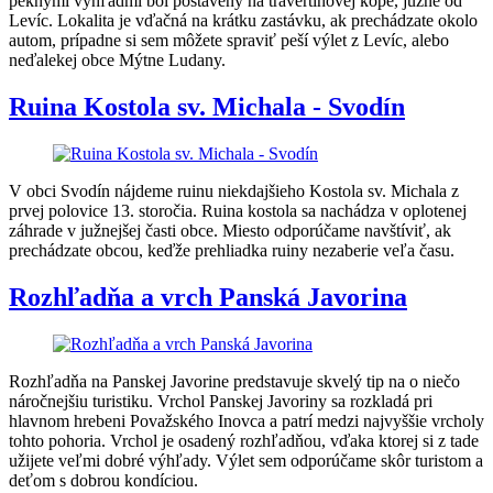
peknými výhľadmi bol postavený na travertínovej kope, južne od
Levíc. Lokalita je vďačná na krátku zastávku, ak prechádzate okolo
autom, prípadne si sem môžete spraviť peší výlet z Levíc, alebo
neďalekej obce Mýtne Ludany.
Ruina Kostola sv. Michala - Svodín
V obci Svodín nájdeme ruinu niekdajšieho Kostola sv. Michala z
prvej polovice 13. storočia. Ruina kostola sa nachádza v oplotenej
záhrade v južnejšej časti obce. Miesto odporúčame navštíviť, ak
prechádzate obcou, keďže prehliadka ruiny nezaberie veľa času.
Rozhľadňa a vrch Panská Javorina
Rozhľadňa na Panskej Javorine predstavuje skvelý tip na o niečo
náročnejšiu turistiku. Vrchol Panskej Javoriny sa rozkladá pri
hlavnom hrebeni Považského Inovca a patrí medzi najvyššie vrcholy
tohto pohoria. Vrchol je osadený rozhľadňou, vďaka ktorej si z tade
užijete veľmi dobré výhľady. Výlet sem odporúčame skôr turistom a
deťom s dobrou kondíciou.