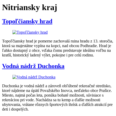
Nitriansky kraj
Topoľčiansky hrad
Topoľčiansky hrad je pomerne zachovalá ruina hradu z 13. storočia,
ktorá sa majestátne vypína na kopci, nad obcou Podhradie. Hrad je
ľahko dostupný z obce, vďaka čomu predstavuje ideálnu voľbu na
kratší, historický ladený výlet, pokojne i pre celú rodinu.
Vodná nádrž Duchonka
Duchonka je vodná nádrž a zároveň obľúbené rekreačné stredisko,
ktoré nájdeme na úpätí Považského Inovca, neďaleko obce Prašice.
Miesto, najmä počas leta, ponúka bohaté možnosti, súvisiace s
rekreáciou pri vode. Nachádza sa tu kemp a ďalšie možnosti
ubytovania, vrátane rôznych športových ihrísk a ďalších atrakcií pre
deti i dospelých.