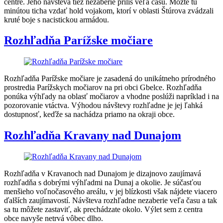
centre. Jeho návšteva tiež nezaberie príliš veľa času. Môžte tu
minútou ticha vzdať hold vojakom, ktorí v oblasti Štúrova zvádzali
kruté boje s nacistickou armádou.
Rozhľadňa Parížske močiare
Rozhľadňa Parížske močiare je zasadená do unikátneho prírodného
prostredia Parížskych močiarov na pri obci Gbelce. Rozhľadňa
ponúka výhľady na oblasť močiarov a vhodne poslúži napríklad i na
pozorovanie vtáctva. Výhodou návštevy rozhľadne je jej ľahká
dostupnosť, keďže sa nachádza priamo na okraji obce.
Rozhľadňa Kravany nad Dunajom
Rozhľadňa v Kravanoch nad Dunajom je dizajnovo zaujímavá
rozhľadňa s dobrými výhľadmi na Dunaj a okolie. Je súčasťou
menšieho voľnočasového areálu, v jej blízkosti však nájdete viacero
ďalších zaujímavostí. Návšteva rozhľadne nezaberie veľa času a tak
sa tu môžete zastaviť, ak prechádzate okolo. Výlet sem z centra
obce navyše netrvá vôbec dlho.