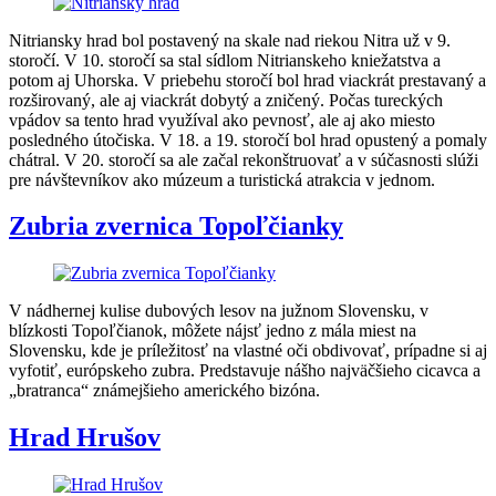
Nitriansky hrad bol postavený na skale nad riekou Nitra už v 9.
storočí. V 10. storočí sa stal sídlom Nitrianskeho kniežatstva a
potom aj Uhorska. V priebehu storočí bol hrad viackrát prestavaný a
rozširovaný, ale aj viackrát dobytý a zničený. Počas tureckých
vpádov sa tento hrad využíval ako pevnosť, ale aj ako miesto
posledného útočiska. V 18. a 19. storočí bol hrad opustený a pomaly
chátral. V 20. storočí sa ale začal rekonštruovať a v súčasnosti slúži
pre návštevníkov ako múzeum a turistická atrakcia v jednom.
Zubria zvernica Topoľčianky
V nádhernej kulise dubových lesov na južnom Slovensku, v
blízkosti Topoľčianok, môžete nájsť jedno z mála miest na
Slovensku, kde je príležitosť na vlastné oči obdivovať, prípadne si aj
vyfotiť, európskeho zubra. Predstavuje nášho najväčšieho cicavca a
„bratranca“ známejšieho amerického bizóna.
Hrad Hrušov