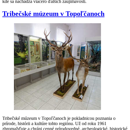
kde sa nachádza viacero ďalších zaujímavostí.
Tribečské múzeum v Topoľčanoch
Tribečské múzeum v Topoľčanoch je pokladnicou poznania o
prírode, histórii a kultúre tohto regiónu. Už od roku 1961
zhromažďuje a chráni cenné prírodovedné, archeologické, historické