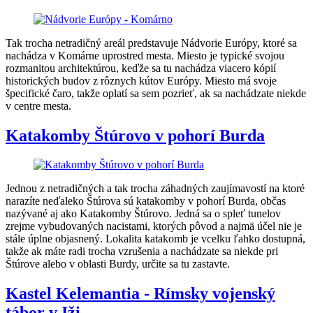
Tak trocha netradičný areál predstavuje Nádvorie Európy, ktoré sa
nachádza v Komárne uprostred mesta. Miesto je typické svojou
rozmanitou architektúrou, keďže sa tu nachádza viacero kópií
historických budov z rôznych kútov Európy. Miesto má svoje
špecifické čaro, takže oplatí sa sem pozrieť, ak sa nachádzate niekde
v centre mesta.
Katakomby Štúrovo v pohorí Burda
Jednou z netradičných a tak trocha záhadných zaujímavostí na ktoré
narazíte neďaleko Štúrova sú katakomby v pohorí Burda, občas
nazývané aj ako Katakomby Štúrovo. Jedná sa o spleť tunelov
zrejme vybudovaných nacistami, ktorých pôvod a najmä účel nie je
stále úplne objasnený. Lokalita katakomb je vcelku ľahko dostupná,
takže ak máte radi trocha vzrušenia a nachádzate sa niekde pri
Štúrove alebo v oblasti Burdy, určite sa tu zastavte.
Kastel Kelemantia - Rímsky vojenský
tábor v Iži