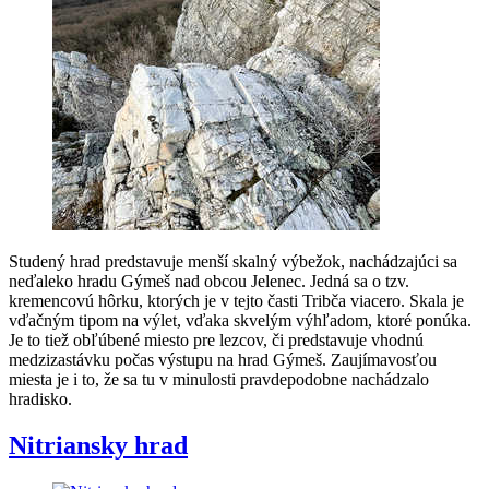
Studený hrad predstavuje menší skalný výbežok, nachádzajúci sa
neďaleko hradu Gýmeš nad obcou Jelenec. Jedná sa o tzv.
kremencovú hôrku, ktorých je v tejto časti Tribča viacero. Skala je
vďačným tipom na výlet, vďaka skvelým výhľadom, ktoré ponúka.
Je to tiež obľúbené miesto pre lezcov, či predstavuje vhodnú
medzizastávku počas výstupu na hrad Gýmeš. Zaujímavosťou
miesta je i to, že sa tu v minulosti pravdepodobne nachádzalo
hradisko.
Nitriansky hrad