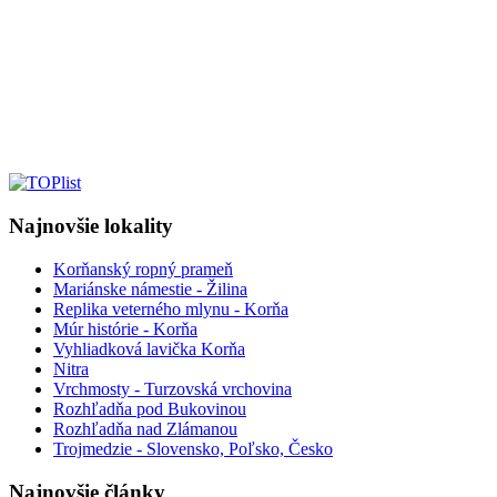
Najnovšie lokality
Korňanský ropný prameň
Mariánske námestie - Žilina
Replika veterného mlynu - Korňa
Múr histórie - Korňa
Vyhliadková lavička Korňa
Nitra
Vrchmosty - Turzovská vrchovina
Rozhľadňa pod Bukovinou
Rozhľadňa nad Zlámanou
Trojmedzie - Slovensko, Poľsko, Česko
Najnovšie články