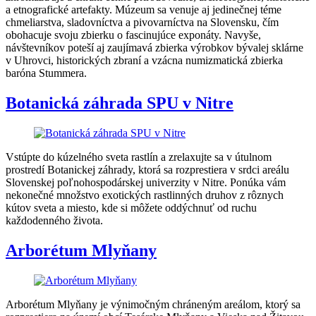
a etnografické artefakty. Múzeum sa venuje aj jedinečnej téme
chmeliarstva, sladovníctva a pivovarníctva na Slovensku, čím
obohacuje svoju zbierku o fascinujúce exponáty. Navyše,
návštevníkov poteší aj zaujímavá zbierka výrobkov bývalej sklárne
v Uhrovci, historických zbraní a vzácna numizmatická zbierka
baróna Stummera.
Botanická záhrada SPU v Nitre
Vstúpte do kúzelného sveta rastlín a zrelaxujte sa v útulnom
prostredí Botanickej záhrady, ktorá sa rozprestiera v srdci areálu
Slovenskej poľnohospodárskej univerzity v Nitre. Ponúka vám
nekonečné množstvo exotických rastlinných druhov z rôznych
kútov sveta a miesto, kde si môžete oddýchnuť od ruchu
každodenného života.
Arborétum Mlyňany
Arborétum Mlyňany je výnimočným chráneným areálom, ktorý sa