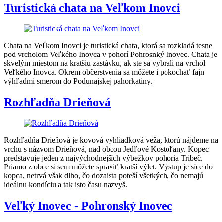
Turistická chata na Veľkom Inovci
Chata na Veľkom Inovci je turistická chata, ktorá sa rozkladá tesne
pod vrcholom Veľkého Inovca v pohorí Pohrosnký Inovec. Chata je
skvelým miestom na kratšiu zastávku, ak ste sa vybrali na vrchol
Veľkého Inovca. Okrem občerstvenia sa môžete i pokochať fajn
výhľadmi smerom do Podunajskej pahorkatiny.
Rozhľadňa Drieňová
Rozhľadňa Drieňová je kovová vyhliadková veža, ktorú nájdeme na
vrchu s názvom Drieňová, nad obcou Jedľové Kostoľany. Kopec
predstavuje jeden z najvýchodnejších výbežkov pohoria Tribeč.
Priamo z obce si sem môžete spraviť kratší výlet. Výstup je síce do
kopca, netrvá však dlho, čo dozaista poteší všetkých, čo nemajú
ideálnu kondíciu a tak isto času nazvyš.
Veľký Inovec - Pohronský Inovec