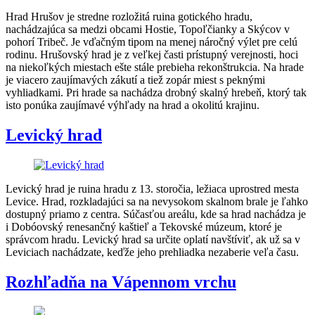
Hrad Hrušov je stredne rozložitá ruina gotického hradu,
nachádzajúca sa medzi obcami Hostie, Topoľčianky a Skýcov v
pohorí Tribeč. Je vďačným tipom na menej náročný výlet pre celú
rodinu. Hrušovský hrad je z veľkej časti prístupný verejnosti, hoci
na niekoľkých miestach ešte stále prebieha rekonštrukcia. Na hrade
je viacero zaujímavých zákutí a tiež zopár miest s peknými
vyhliadkami. Pri hrade sa nachádza drobný skalný hrebeň, ktorý tak
isto ponúka zaujímavé výhľady na hrad a okolitú krajinu.
Levický hrad
Levický hrad je ruina hradu z 13. storočia, ležiaca uprostred mesta
Levice. Hrad, rozkladajúci sa na nevysokom skalnom brale je ľahko
dostupný priamo z centra. Súčasťou areálu, kde sa hrad nachádza je
i Dobóovský renesančný kaštieľ a Tekovské múzeum, ktoré je
správcom hradu. Levický hrad sa určite oplatí navštíviť, ak už sa v
Leviciach nachádzate, keďže jeho prehliadka nezaberie veľa času.
Rozhľadňa na Vápennom vrchu