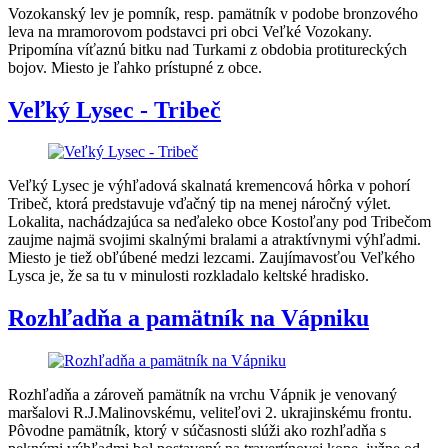
Vozokanský lev je pomník, resp. pamätník v podobe bronzového
leva na mramorovom podstavci pri obci Veľké Vozokany.
Pripomína víťaznú bitku nad Turkami z obdobia protitureckých
bojov. Miesto je ľahko prístupné z obce.
Veľký Lysec - Tribeč
Veľký Lysec je výhľadová skalnatá kremencová hôrka v pohorí
Tribeč, ktorá predstavuje vďačný tip na menej náročný výlet.
Lokalita, nachádzajúca sa neďaleko obce Kostoľany pod Tribečom
zaujme najmä svojimi skalnými bralami a atraktívnymi výhľadmi.
Miesto je tiež obľúbené medzi lezcami. Zaujímavosťou Veľkého
Lysca je, že sa tu v minulosti rozkladalo keltské hradisko.
Rozhľadňa a pamätník na Vápniku
Rozhľadňa a zároveň pamätník na vrchu Vápnik je venovaný
maršalovi R.J.Malinovskému, veliteľovi 2. ukrajinskému frontu.
Pôvodne pamätník, ktorý v súčasnosti slúži ako rozhľadňa s