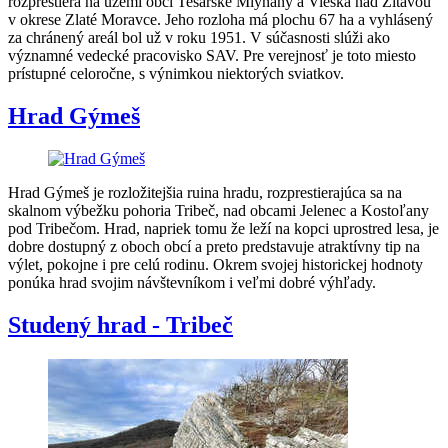
rozprestiera na území obcí Tesárske Mlyňany a Vieska nad Žitavou
v okrese Zlaté Moravce. Jeho rozloha má plochu 67 ha a vyhlásený
za chránený areál bol už v roku 1951. V súčasnosti slúži ako
významné vedecké pracovisko SAV. Pre verejnosť je toto miesto
prístupné celoročne, s výnimkou niektorých sviatkov.
Hrad Gýmeš
Hrad Gýmeš je rozložitejšia ruina hradu, rozprestierajúca sa na
skalnom výbežku pohoria Tribeč, nad obcami Jelenec a Kostoľany
pod Tribečom. Hrad, napriek tomu že leží na kopci uprostred lesa, je
dobre dostupný z oboch obcí a preto predstavuje atraktívny tip na
výlet, pokojne i pre celú rodinu. Okrem svojej historickej hodnoty
ponúka hrad svojim návštevníkom i veľmi dobré výhľady.
Studený hrad - Tribeč