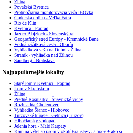
Žilina
Považská Bystrica
Protipožiarna monitorovacia veža IBOvka
Gaderská dolina - Veľká Fatra
Rio de Klin
Kvetnica - Poprad
Jazero Blajzloch - Slovenský raj
Geografický stred Európy - Kremnické Bane
Vodná zážitková cesta - Oborín
Vyhliadková veža na Dubni - Žilina
Straník - vyhliadka nad Žilinou
Sandberg - Bratislava
Najpopulárnejšie lokality
Starý lom v Kvetnici - Poprad
Lom v Skrabskom
Žilina
Predné Rosniarky - Štiavnické vrchy
Rozhľadňa Chotenovec
Vyhliadka Šianec - Hlohovec
Turzovské kúpele - Gelnica (Turzov)
Hlbočiansky vodopád
Jelenia hora - Malé Karpaty
Kam na výlet so psom v okolí Bratislavy: 7 tipov + ako si