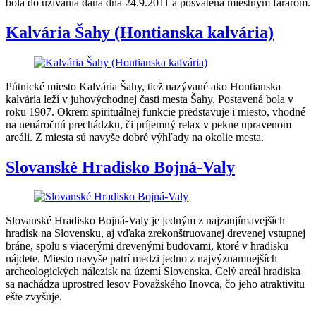
bola do užívania daná dňa 24.9.2011 a posvätená miestnym farárom.
Kalvária Šahy (Hontianska kalvária)
Pútnické miesto Kalvária Šahy, tiež nazývané ako Hontianska
kalvária leží v juhovýchodnej časti mesta Šahy. Postavená bola v
roku 1907. Okrem spirituálnej funkcie predstavuje i miesto, vhodné
na nenáročnú prechádzku, či príjemný relax v pekne upravenom
areáli. Z miesta sú navyše dobré výhľady na okolie mesta.
Slovanské Hradisko Bojná-Valy
Slovanské Hradisko Bojná-Valy je jedným z najzaujímavejších
hradísk na Slovensku, aj vďaka zrekonštruovanej drevenej vstupnej
bráne, spolu s viacerými drevenými budovami, ktoré v hradisku
nájdete. Miesto navyše patrí medzi jedno z najvýznamnejších
archeologických nálezísk na území Slovenska. Celý areál hradiska
sa nachádza uprostred lesov Považského Inovca, čo jeho atraktivitu
ešte zvyšuje.