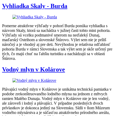
Vyhliadka Skaly - Burda
Pomerne atraktívne výhľady v pohorí Burda ponúka vyhliadka s
názvom Skaly, ktorá sa nachádza v južnej časti tohto mini pohoria.
Výhľady sú vcelku podmanivé smerom na neďaleký Dunaj,
maďarský Ostrihom a slovenské Štúrovo. Výlet sem nie je príliš
náročný a je vhodný aj pre deti. Nevýhodou je relatívna odľahlosť
pohoria Burda v rámci Slovenska a tak výlet sem je skôr určený pre
tých, čo majú chuť na ľahšiu turistiku a nachádzajú sa v oblasti
Štúrova.
Vodný mlyn v Kolárove
Plávajúci vodný mlyn v Kolárove je unikátna technická pamiatka v
podobe zrekonštruovaného lodného mlyna na jednom z mŕtvych
ramien Malého Dunaja. Vodný mlyn v Kolárove nie je len vodný,
ale zároveň i lodný a plávajúci. V prípadne posledných dvoch
prívlastkov je dokonca jediný na Slovensku. Sídli v ňom Múzeum
vodného mlynárstva a je súčasťou atraktívneho prírodného areálu,