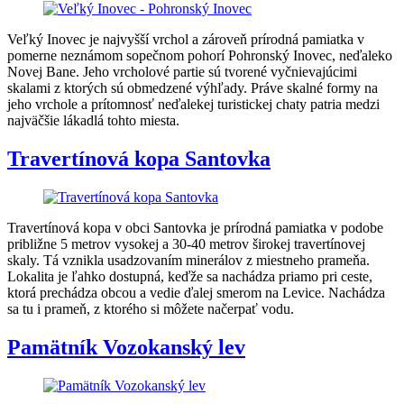
Veľký Inovec je najvyšší vrchol a zároveň prírodná pamiatka v
pomerne neznámom sopečnom pohorí Pohronský Inovec, neďaleko
Novej Bane. Jeho vrcholové partie sú tvorené vyčnievajúcimi
skalami z ktorých sú obmedzené výhľady. Práve skalné formy na
jeho vrchole a prítomnosť neďalekej turistickej chaty patria medzi
najväčšie lákadlá tohto miesta.
Travertínová kopa Santovka
Travertínová kopa v obci Santovka je prírodná pamiatka v podobe
približne 5 metrov vysokej a 30-40 metrov širokej travertínovej
skaly. Tá vznikla usadzovaním minerálov z miestneho prameňa.
Lokalita je ľahko dostupná, keďže sa nachádza priamo pri ceste,
ktorá prechádza obcou a vedie ďalej smerom na Levice. Nachádza
sa tu i prameň, z ktorého si môžete načerpať vodu.
Pamätník Vozokanský lev