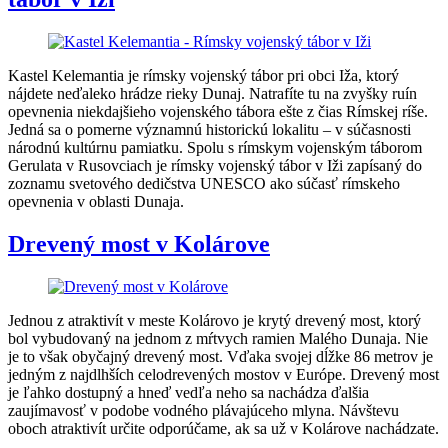
Kastel Kelemantia je rímsky vojenský tábor pri obci Iža, ktorý
nájdete neďaleko hrádze rieky Dunaj. Natrafíte tu na zvyšky ruín
opevnenia niekdajšieho vojenského tábora ešte z čias Rímskej ríše.
Jedná sa o pomerne významnú historickú lokalitu – v súčasnosti
národnú kultúrnu pamiatku. Spolu s rímskym vojenským táborom
Gerulata v Rusovciach je rímsky vojenský tábor v Iži zapísaný do
zoznamu svetového dedičstva UNESCO ako súčasť rímskeho
opevnenia v oblasti Dunaja.
Drevený most v Kolárove
Jednou z atraktivít v meste Kolárovo je krytý drevený most, ktorý
bol vybudovaný na jednom z mŕtvych ramien Malého Dunaja. Nie
je to však obyčajný drevený most. Vďaka svojej dĺžke 86 metrov je
jedným z najdlhších celodrevených mostov v Európe. Drevený most
je ľahko dostupný a hneď vedľa neho sa nachádza ďalšia
zaujímavosť v podobe vodného plávajúceho mlyna. Návštevu
oboch atraktivít určite odporúčame, ak sa už v Kolárove nachádzate.